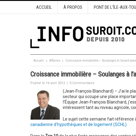
ACCUEIL
À PROPOS
PONT DE L’ÎLE-AUX-TO
Accueil
Affaires
Croissance immobilière – Soulanges à l’avant-pla
Croissance immobilière – Soulanges à l’a
Publié le 16 avril 2012
|
0 Commentaire
(Jean-François Blanchard) – J’ai le pl
secteur qui occupe une place importa
l’Équipe Jean-François Blanchard, j’ess
intéressent tant au niveau agricole, co
Le sujet cette semaine fait référence 
canadienne d’hypothèques et de logement (SCHL)
.