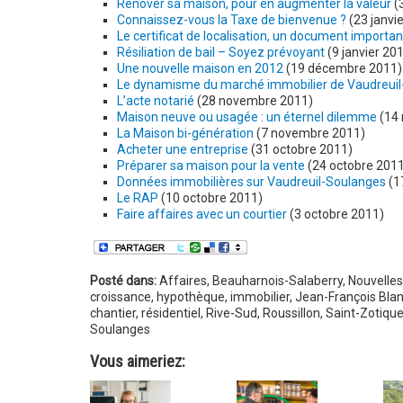
Rénover sa maison, pour en augmenter la valeur
(3
Connaissez-vous la Taxe de bienvenue ?
(23 janvi
Le certificat de localisation, un document importan
Résiliation de bail – Soyez prévoyant
(9 janvier 20
Une nouvelle maison en 2012
(19 décembre 2011)
Le dynamisme du marché immobilier de Vaudreuil
L’acte notarié
(28 novembre 2011)
Maison neuve ou usagée : un éternel dilemme
(14 
La Maison bi-génération
(7 novembre 2011)
Acheter une entreprise
(31 octobre 2011)
Préparer sa maison pour la vente
(24 octobre 2011
Données immobilières sur Vaudreuil-Soulanges
(1
Le RAP
(10 octobre 2011)
Faire affaires avec un courtier
(3 octobre 2011)
Posté dans:
Affaires
,
Beauharnois-Salaberry
,
Nouvelles
croissance
,
hypothèque
,
immobilier
,
Jean-François Bla
chantier
,
résidentiel
,
Rive-Sud
,
Roussillon
,
Saint-Zotiqu
Soulanges
Vous aimeriez: