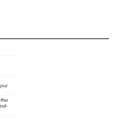
jour
ffier
euil-