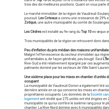
Dans le
Top 10
de la plus forte croissance des ventes ré
trois des dix meilleures positions. Quant on vous parle
Le marché immobilier de la région de Vaudreuil-Soulanges
poursuit.
Les Coteaux
a connu une croissance de 29% et
Zotique
, une autre municipalité du comté de Soulanges
Les Cèdres
est installé au 9e rang du
Top 10
ex-æquo ave
Trois municipalités de la région se retrouvent donc dans 
Peu d’inflation du prix médian des maisons unifamiliale
Malgré l’effervescence du secteur immobilier qui règne 
unifamiliales a, de façon générale, peu bougé. Seul
L’Îl
Rive-Sud a été relativement épargné par ces augmentati
palmarès dominé par les secteurs de Ville Saint-Laurent
Une sixième place pour les mises en chantier d’unités d
occupant
La municipalité de Vaudreuil-Dorion a également tiré son
dernière année en ce qui concerne les mises en chantier
propriétaires occupants. Les données de la
Société can
logement
ont révélé que 275 unités ont été érigées en 20
municipalité ce qui lui confère le sixième rang pour le
chantier. La Rive-Nord domine avec 6 municipalités dan