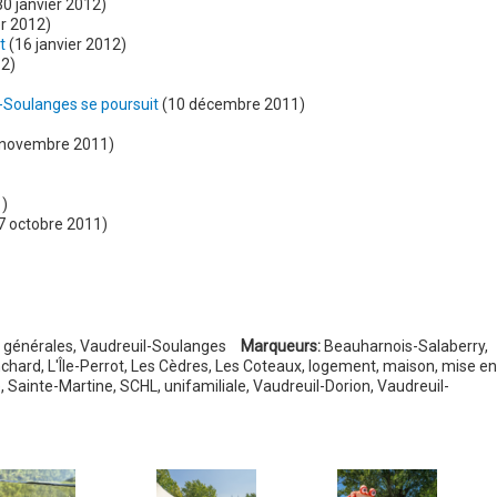
0 janvier 2012)
er 2012)
t
(16 janvier 2012)
12)
-Soulanges se poursuit
(10 décembre 2011)
novembre 2011)
)
7 octobre 2011)
 générales
,
Vaudreuil-Soulanges
Marqueurs:
Beauharnois-Salaberry
,
nchard
,
L'Île-Perrot
,
Les Cèdres
,
Les Coteaux
,
logement
,
maison
,
mise en
e
,
Sainte-Martine
,
SCHL
,
unifamiliale
,
Vaudreuil-Dorion
,
Vaudreuil-