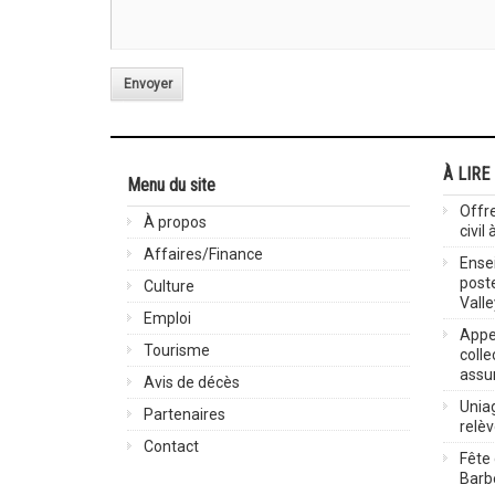
Envoyer
À LIRE
Menu du site
Offre
À propos
civil
Affaires/Finance
Ensei
post
Culture
Valle
Emploi
Appel
Tourisme
colle
assu
Avis de décès
Uniag
Partenaires
relè
Contact
Fête 
Barbe