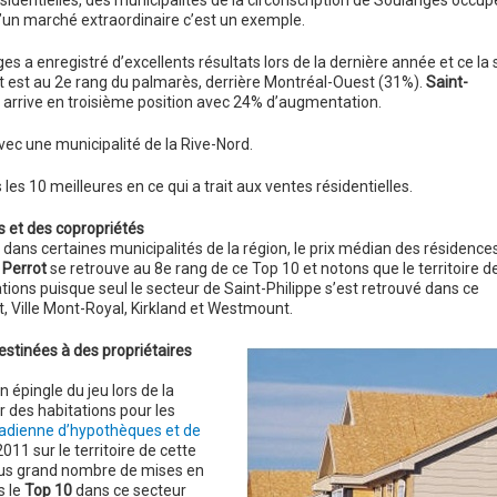
sidentielles, des municipalités de la circonscription de Soulanges occup
 d’un marché extraordinaire c’est un exemple.
 a enregistré d’excellents résultats lors de la dernière année et ce la 
 est au 2e rang du palmarès, derrière Montréal-Ouest (31%).
Saint-
 arrive en troisième position avec 24% d’augmentation.
c une municipalité de la Rive-Nord.
les 10 meilleures en ce qui a trait aux ventes résidentielles.
s et des copropriétés
dans certaines municipalités de la région, le prix médian des résidence
e Perrot
se retrouve au 8e rang de ce Top 10 et notons que le territoire de
ons puisque seul le secteur de Saint-Philippe s’est retrouvé dans ce
, Ville Mont-Royal, Kirkland et Westmount.
estinées à des propriétaires
 épingle du jeu lors de la
 des habitations pour les
adienne d’hypothèques et de
11 sur le territoire de cette
 plus grand nombre de mises en
s le
Top 10
dans ce secteur