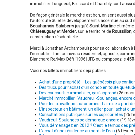
immobilier. Longueuil, Brossard et Chambly sont aussi 
De façon générale le marché est bon, on sent aussi plu
l’autoroute 30 et le développement s’accentue au sud
Beauharnois-Salaberry
jusqu’à
Saint-Martine
et même
Châteauguay
et
Mercier
, sur le territoire de
Roussillon
,
construction résidentielle.
Merci à Jonathan Archambault pour sa collaboration à l’é
l’immobilier tant au niveau résidentiel, agricole, commer
Blanchard Re/Max Défi [1996] JFB ou composez le
450
Voici nos billets immobiliers déjà publiés :
Achat d’une propriété – Les québécois plus confia
Des trucs pour l’achat d’un condo en toute quiétud
Devenir courtier immobilier, ça s’apprend
(26 mars
Marché immobilier : Vaudreuil-Soulanges, encore
Pour les travailleurs autonomes : La mise à part de
L’inspecteur en bâtiment, un allier pour l’achat d’
Consultations publiques sur les copropriétés
(26 fé
Vaudreuil-Soulanges se démarque encore
(19 févr
Vous déménagez en 2012 ? C’est le temps des pré
L’achat d’une résidence au bord de l’eau
(6 février