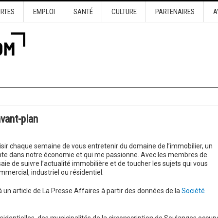
URTES
EMPLOI
SANTÉ
CULTURE
PARTENAIRES
A
n
vant-plan
aisir chaque semaine de vous entretenir du domaine de l’immobilier, un
nte dans notre économie et qui me passionne. Avec les membres de
aie de suivre l’actualité immobilière et de toucher les sujets qui vous
mmercial, industriel ou résidentiel.
à un article de La Presse Affaires à partir des données de la
Société