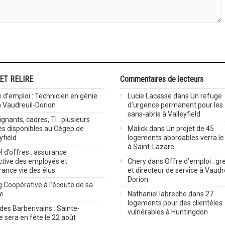
 ET RELIRE
Commentaires de lecteurs
 d’emploi : Technicien en génie
Lucie Lacasse
dans
Un refuge
 à Vaudreuil-Dorion
d’urgence permanent pour les
sans-abris à Valleyfield
gnants, cadres, TI : plusieurs
es disponibles au Cégep de
Malick
dans
Un projet de 45
yfield
logements abordables verra le 
à Saint-Lazare
 d’offres : assurance
ctive des employés et
Chery
dans
Offre d’emploi : gre
rance vie des élus
et directeur de service à Vaudr
Dorion
 Coopérative à l’écoute de sa
ve
Nathaniel labreche
dans
27
logements pour des clientèles
des Barberivains : Sainte-
vulnérables à Huntingdon
 sera en fête le 22 août