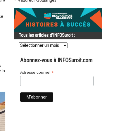
ent
Vaudreuil-Soulanges
se
Tous les articles d’INFOSuroit :
Tous
les
articles
d’INFOSuroit
Abonnez-vous à INFOSuroit.com
:
s
 la
*
Adresse courriel