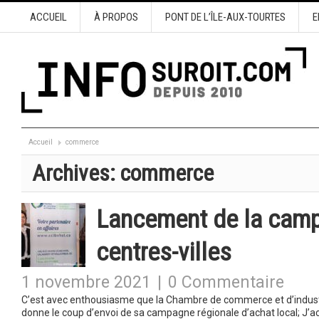
ACCUEIL
À PROPOS
PONT DE L’ÎLE-AUX-TOURTES
E
Accueil
commerce
Archives:
commerce
Lancement de la campa
centres-villes
1 novembre 2021
|
0 Commentaire
C’est avec enthousiasme que la Chambre de commerce et d’indust
donne le coup d’envoi de sa campagne régionale d’achat local; J’