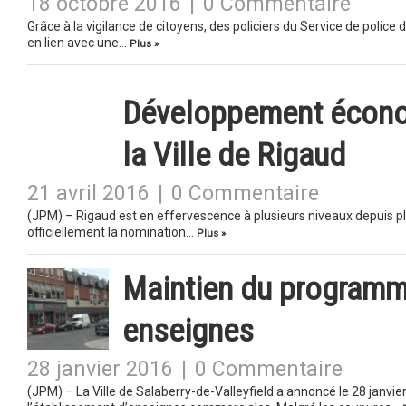
18 octobre 2016
|
0 Commentaire
Grâce à la vigilance de citoyens, des policiers du Service de polic
en lien avec une…
Plus »
Développement écono
la Ville de Rigaud
21 avril 2016
|
0 Commentaire
(JPM) – Rigaud est en effervescence à plusieurs niveaux depuis plusi
officiellement la nomination…
Plus »
Maintien du programm
enseignes
28 janvier 2016
|
0 Commentaire
(JPM) – La Ville de Salaberry-de-Valleyfield a annoncé le 28 janvie