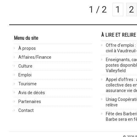
1 / 2
1
2
À LIRE ET RELIRE
Menu du site
Offre d’emploi :
À propos
civil à Vaudreuil
Affaires/Finance
Enseignants, cad
postes disponib
Culture
Valleyfield
Emploi
Appel d’offres :
Tourisme
collective des 
assurance vie d
Avis de décès
Uniag Coopérati
Partenaires
relève
Contact
Fête des Barberi
Barbe sera en fê
© 2026
I