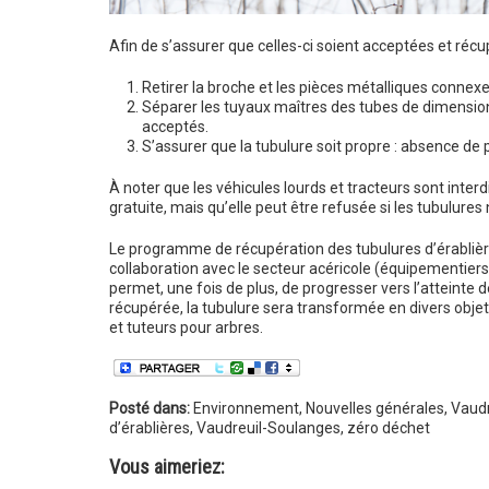
Afin de s’assurer que celles-ci soient acceptées et récu
Retirer la broche et les pièces métalliques connexe
Séparer les tuyaux maîtres des tubes de dimension
acceptés.
S’assurer que la tubulure soit propre : absence de
À noter que les véhicules lourds et tracteurs sont interd
gratuite, mais qu’elle peut être refusée si les tubulures
Le programme de récupération des tubulures d’érablières
collaboration avec le secteur acéricole (équipementiers)
permet, une fois de plus, de progresser vers l’atteinte 
récupérée, la tubulure sera transformée en divers objets
et tuteurs pour arbres.
Posté dans:
Environnement
,
Nouvelles générales
,
Vaudr
d’érablières
,
Vaudreuil-Soulanges
,
zéro déchet
Vous aimeriez: