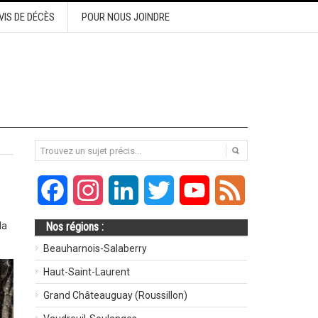
VIS DE DÉCÈS
POUR NOUS JOINDRE
Facebook
Instagram
LinkedIn
Twitter
YouTube
Feed
la
Nos régions :
Beauharnois-Salaberry
Haut-Saint-Laurent
Grand Châteauguay (Roussillon)