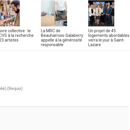
vre collective : le
La MRC de
Un projet de 45
VS à la recherche
Beauharnois-Salaberry
logements abordables
23 artistes
appelle à la générosité
verra le jour à Saint-
responsable
Lazare
lié) (Requis)