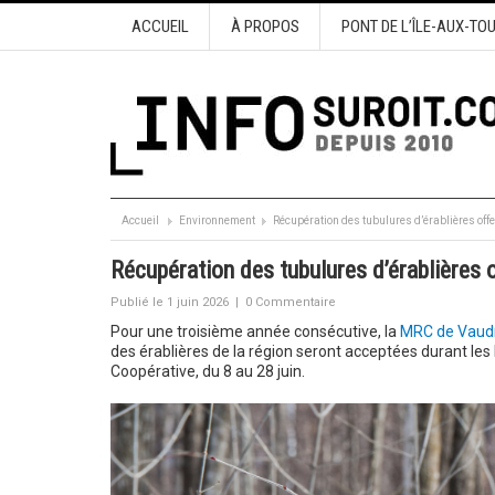
ACCUEIL
À PROPOS
PONT DE L’ÎLE-AUX-TO
Accueil
Environnement
Récupération des tubulures d’érablières offe
Récupération des tubulures d’érablières o
Publié le 1 juin 2026
|
0 Commentaire
Pour une troisième année consécutive, la
MRC de Vaudr
des érablières de la région seront acceptées durant les 
Coopérative, du 8 au 28 juin.