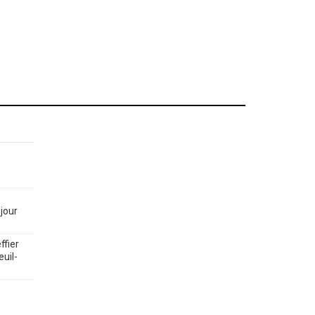
jour
ffier
euil-