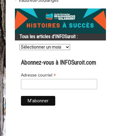
Vaudreuil-Soulanges
Tous les articles d’INFOSuroit :
Tous
les
articles
d’INFOSuroit
Abonnez-vous à INFOSuroit.com
:
*
Adresse courriel