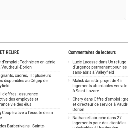
 ET RELIRE
Commentaires de lecteurs
 d’emploi : Technicien en génie
Lucie Lacasse
dans
Un refuge
 à Vaudreuil-Dorion
d’urgence permanent pour les
sans-abris à Valleyfield
gnants, cadres, TI : plusieurs
es disponibles au Cégep de
Malick
dans
Un projet de 45
yfield
logements abordables verra le 
à Saint-Lazare
 d’offres : assurance
ctive des employés et
Chery
dans
Offre d’emploi : gre
rance vie des élus
et directeur de service à Vaudr
Dorion
 Coopérative à l’écoute de sa
ve
Nathaniel labreche
dans
27
logements pour des clientèles
des Barberivains : Sainte-
vulnérables à Huntingdon