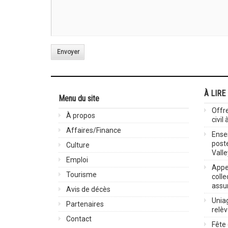
Envoyer
À LIRE
Menu du site
Offre
À propos
civil
Affaires/Finance
Ensei
post
Culture
Valle
Emploi
Appel
Tourisme
colle
assu
Avis de décès
Uniag
Partenaires
relè
Contact
Fête 