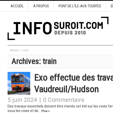
ACCUEIL
À PROPOS
PONT DE L’ÎLE-AUX-TOURTES
E
Accueil
train
Archives:
train
Exo effectue des trava
Vaudreuil/Hudson
5 juin 2024
|
0 Commentaire
Des travaux essentiels doivent être menés cet été sur les voies f
sous les voies et de…
Plus »