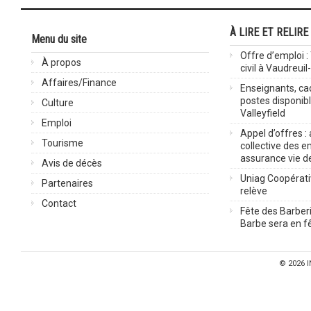
À LIRE ET RELIRE
Menu du site
Offre d’emploi :
À propos
civil à Vaudreuil
Affaires/Finance
Enseignants, cad
postes disponib
Culture
Valleyfield
Emploi
Appel d’offres :
Tourisme
collective des 
assurance vie d
Avis de décès
Uniag Coopérati
Partenaires
relève
Contact
Fête des Barberi
Barbe sera en fê
© 2026
I