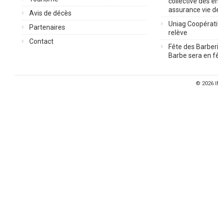
collective des 
assurance vie d
Avis de décès
Uniag Coopérati
Partenaires
relève
Contact
Fête des Barberi
Barbe sera en fê
© 2026
I