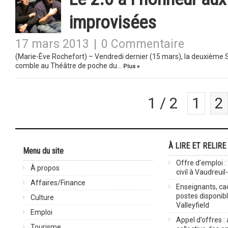
improvisées
17 mars 2013
|
0 Commentaire
(Marie-Ève Rochefort) – Vendredi dernier (15 mars), la deuxième So
comble au Théâtre de poche du…
Plus »
1 / 2
1
2
À LIRE ET RELIRE
Menu du site
Offre d’emploi :
À propos
civil à Vaudreuil
Affaires/Finance
Enseignants, cad
postes disponib
Culture
Valleyfield
Emploi
Appel d’offres :
Tourisme