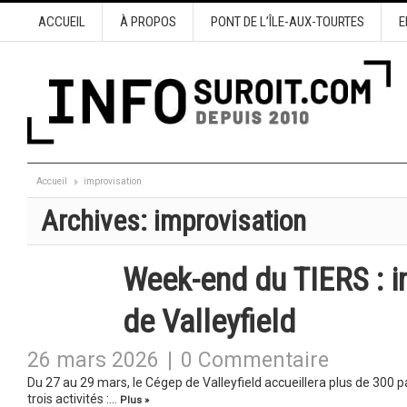
ACCUEIL
À PROPOS
PONT DE L’ÎLE-AUX-TOURTES
E
Accueil
improvisation
Archives:
improvisation
Week-end du TIERS : i
de Valleyfield
26 mars 2026
|
0 Commentaire
Du 27 au 29 mars, le Cégep de Valleyfield accueillera plus de 300
trois activités :…
Plus »