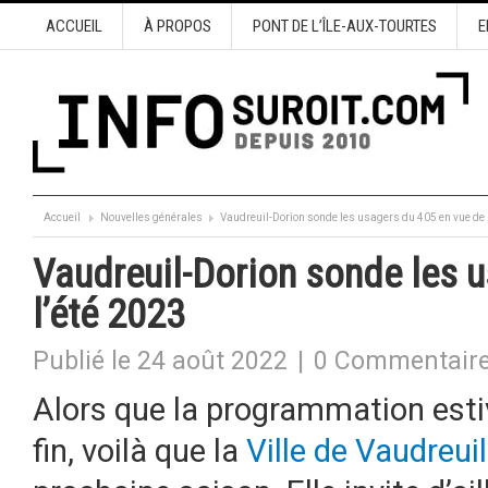
ACCUEIL
À PROPOS
PONT DE L’ÎLE-AUX-TOURTES
E
Accueil
Nouvelles générales
Vaudreuil-Dorion sonde les usagers du 405 en vue de 
Vaudreuil-Dorion sonde les 
l’été 2023
Publié le 24 août 2022
|
0 Commentair
Alors que la programmation estiv
fin, voilà que la
Ville de Vaudreui