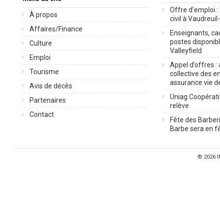
Offre d’emploi :
À propos
civil à Vaudreuil
Affaires/Finance
Enseignants, cad
postes disponib
Culture
Valleyfield
Emploi
Appel d’offres :
Tourisme
collective des 
assurance vie d
Avis de décès
Uniag Coopérati
Partenaires
relève
Contact
Fête des Barberi
Barbe sera en fê
© 2026
I