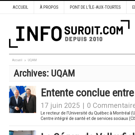
ACCUEIL
À PROPOS
PONT DE L’ÎLE-AUX-TOURTES
E
Accueil
UQAM
Archives:
UQAM
Entente conclue entr
17 juin 2025
|
0 Commentair
Le recteur de l’Université du Québec à Montréal (
Centre intégré de santé et de services sociaux (