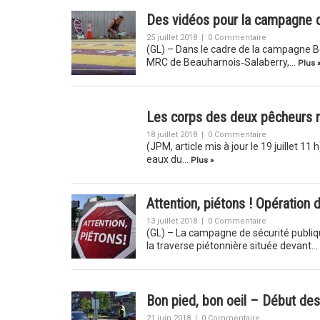
Des vidéos pour la campagne de
25 juillet 2018
|
0 Commentaire
(GL) – Dans le cadre de la campagne Bo
MRC de Beauharnois‐Salaberry,…
Plus 
Les corps des deux pêcheurs 
18 juillet 2018
|
0 Commentaire
(JPM, article mis à jour le 19 juillet 1
eaux du…
Plus »
Attention, piétons ! Opération 
13 juillet 2018
|
0 Commentaire
(GL) – La campagne de sécurité publiqu
la traverse piétonnière située devant…
Bon pied, bon oeil – Début des 
21 juin 2018
|
0 Commentaire