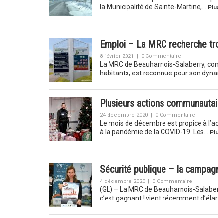
la Municipalité de Sainte-Martine,…
Plus
Emploi – La MRC recherche tro
8 février 2021
|
0 Commentaire
La MRC de Beauharnois-Salaberry, comp
habitants, est reconnue pour son dyn
Plusieurs actions communautair
24 décembre 2020
|
0 Commentaire
Le mois de décembre est propice à l’ac
à la pandémie de la COVID-19. Les…
Plu
Sécurité publique – la campagne
4 décembre 2020
|
0 Commentaire
(GL) – La MRC de Beauharnois-Salaberry
c’est gagnant ! vient récemment d’élar