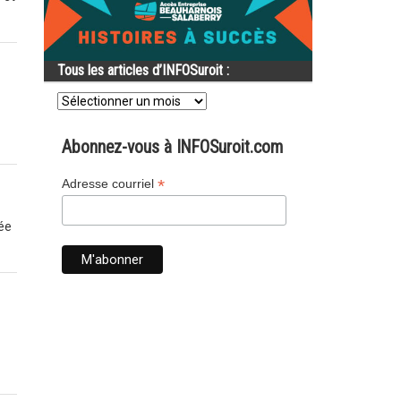
Tous les articles d’INFOSuroit :
Tous
les
articles
d’INFOSuroit
Abonnez-vous à INFOSuroit.com
:
*
Adresse courriel
ée