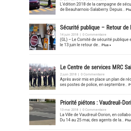
L’édition 2018 de la campagne de sécuri
de Beauharnois-Salaberry. Depuis…
Plu
Sécurité publique – Retour de 
14 juin 2018
|
0 Commentaire
(GL) – Le Comité de sécurité publiq
le 13 juin le retour de…
Plus »
Le Centre de services MRC Sal
2 juin 2018
|
0 Commentaire
Après avoir mis en place un plan de réo
ses postes de police, en septembre…
P
Priorité piétons : Vaudreuil-Dor
13 mai 2018
|
0 Commentaire
La Ville de Vaudreuil-Dorion, en collab
Du 14 au 25 mai, des agents de la…
Plus