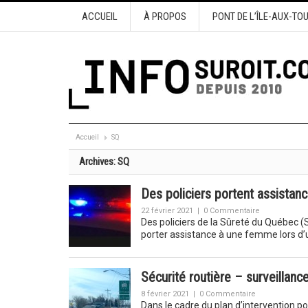
ACCUEIL
À PROPOS
PONT DE L’ÎLE-AUX-TO
Accueil
SQ
Archives:
SQ
Des policiers portent assistan
22 février 2021
|
0 Commentaire
Des policiers de la Sûreté du Québec (S
porter assistance à une femme lors 
Sécurité routière – surveillanc
8 février 2021
|
0 Commentaire
Dans le cadre du plan d’intervention pou