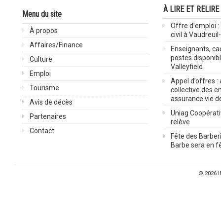
À LIRE ET RELIRE
Menu du site
Offre d’emploi :
À propos
civil à Vaudreuil
Affaires/Finance
Enseignants, cad
postes disponib
Culture
Valleyfield
Emploi
Appel d’offres :
Tourisme
collective des 
assurance vie d
Avis de décès
Uniag Coopérati
Partenaires
relève
Contact
Fête des Barberi
Barbe sera en fê
© 2026
I