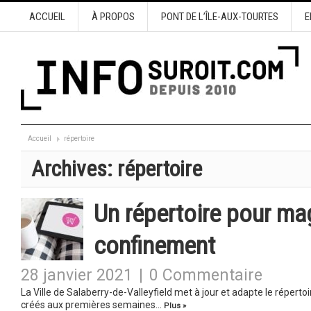
ACCUEIL
À PROPOS
PONT DE L’ÎLE-AUX-TOURTES
E
Accueil
répertoire
Archives:
répertoire
Un répertoire pour ma
confinement
28 janvier 2021
|
0 Commentaire
La Ville de Salaberry-de-Valleyfield met à jour et adapte le réperto
créés aux premières semaines…
Plus »