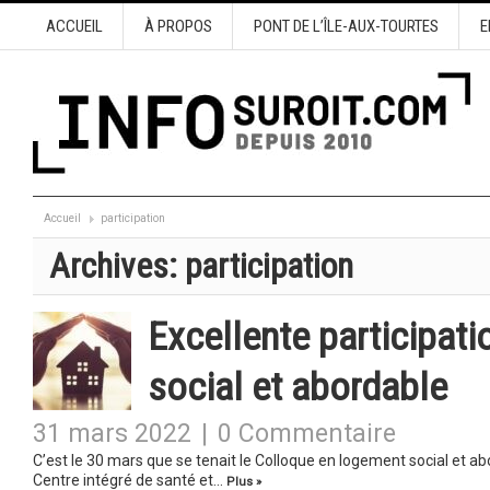
ACCUEIL
À PROPOS
PONT DE L’ÎLE-AUX-TOURTES
E
Accueil
participation
Archives:
participation
Excellente participat
social et abordable
31 mars 2022
|
0 Commentaire
C’est le 30 mars que se tenait le Colloque en logement social et a
Centre intégré de santé et…
Plus »