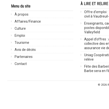
À LIRE ET RELIRE
Menu du site
Offre d’emploi :
À propos
civil à Vaudreuil
Affaires/Finance
Enseignants, cad
postes disponib
Culture
Valleyfield
Emploi
Appel d’offres :
Tourisme
collective des 
assurance vie d
Avis de décès
Uniag Coopérati
Partenaires
relève
Contact
Fête des Barberi
Barbe sera en fê
© 2026
I