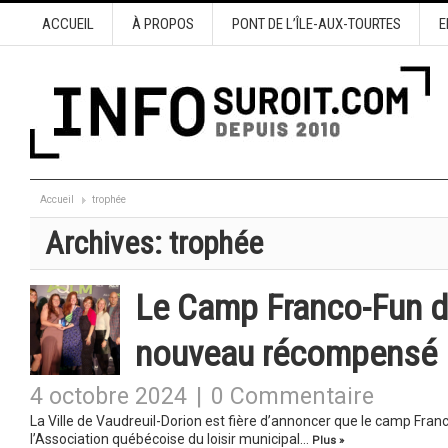
ACCUEIL
À PROPOS
PONT DE L’ÎLE-AUX-TOURTES
E
Accueil
trophée
Archives:
trophée
Le Camp Franco-Fun d
nouveau récompensé
4 octobre 2024
|
0 Commentaire
La Ville de Vaudreuil-Dorion est fière d’annoncer que le camp Fran
l’Association québécoise du loisir municipal…
Plus »