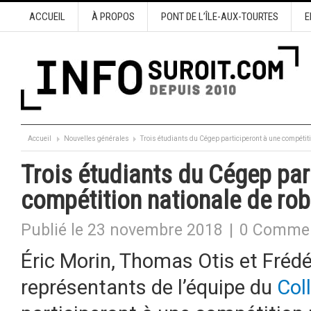
ACCUEIL
À PROPOS
PONT DE L’ÎLE-AUX-TOURTES
E
Accueil
Nouvelles générales
Trois étudiants du Cégep participeront à une compétit
Trois étudiants du Cégep par
compétition nationale de ro
Publié le 23 novembre 2018
|
0 Commen
Éric Morin, Thomas Otis et Frédér
représentants de l’équipe du
Col