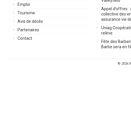
Valleyfield
Emploi
Appel d’offres :
Tourisme
collective des 
assurance vie d
Avis de décès
Uniag Coopérati
Partenaires
relève
Contact
Fête des Barberi
Barbe sera en fê
© 2026
I