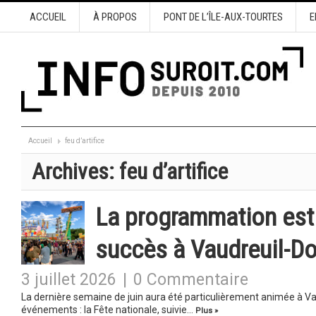
ACCUEIL
À PROPOS
PONT DE L’ÎLE-AUX-TOURTES
E
Accueil
feu d’artifice
Archives:
feu d’artifice
La programmation esti
succès à Vaudreuil-Do
3 juillet 2026
|
0 Commentaire
La dernière semaine de juin aura été particulièrement animée à Vau
événements : la Fête nationale, suivie…
Plus »