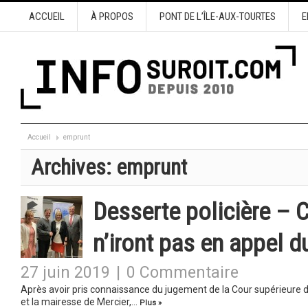
ACCUEIL
À PROPOS
PONT DE L’ÎLE-AUX-TOURTES
E
Accueil
emprunt
Archives:
emprunt
Desserte policière – 
n’iront pas en appel 
27 juin 2019
|
0 Commentaire
Après avoir pris connaissance du jugement de la Cour supérieure d
et la mairesse de Mercier,…
Plus »