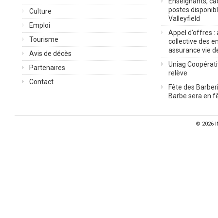
Enseignants, cad
postes disponib
Culture
Valleyfield
Emploi
Appel d’offres :
Tourisme
collective des 
assurance vie d
Avis de décès
Uniag Coopérati
Partenaires
relève
Contact
Fête des Barberi
Barbe sera en fê
© 2026
I