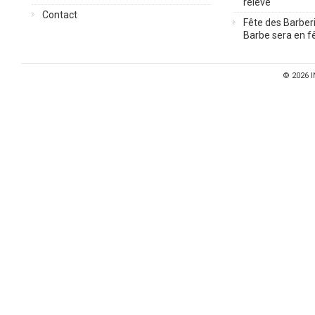
relève
Contact
Fête des Barberi
Barbe sera en fê
© 2026
I