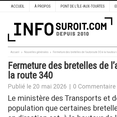
ACCUEIL
À PROPOS
PONT DE L’ÎLE-AUX-TOURTES
E
Accueil
Nouvelles générales
Fermeture des bretelles de l’autoroute 30 à la hauteur 
Fermeture des bretelles de l’
la route 340
Publié le 20 mai 2026
|
0 Commentaire
Le ministère des Transports et d
population que certaines bretelles