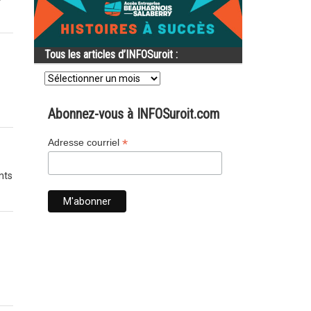
Tous les articles d’INFOSuroit :
Tous
les
articles
d’INFOSuroit
Abonnez-vous à INFOSuroit.com
:
*
Adresse courriel
nts