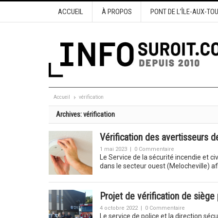
ACCUEIL
À PROPOS
PONT DE L’ÎLE-AUX-TO
Accueil
vérification
Archives:
vérification
Vérification des avertisseurs 
1 mai 2023
|
0 Commentaire
Le Service de la sécurité incendie et c
dans le secteur ouest (Melocheville) af
Projet de vérification de siège
4 octobre 2022
|
0 Commentaire
Le service de police et la direction sécu