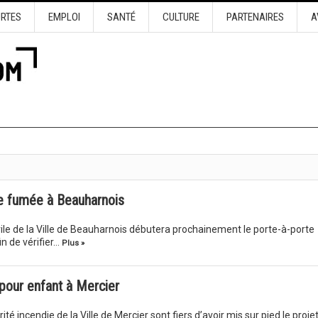
URTES
EMPLOI
SANTÉ
CULTURE
PARTENAIRES
A
de fumée à Beauharnois
ivile de la Ville de Beauharnois débutera prochainement le porte-à-porte
in de vérifier…
Plus »
 pour enfant à Mercier
rité incendie de la Ville de Mercier sont fiers d’avoir mis sur pied le proje