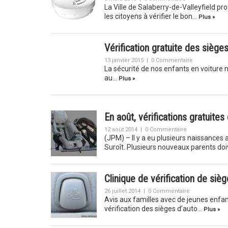
La Ville de Salaberry-de-Valleyfield pr
les citoyens à vérifier le bon…
Plus »
Vérification gratuite des siège
13 janvier 2015
|
0 Commentaire
La sécurité de nos enfants en voiture n’a
au…
Plus »
En août, vérifications gratuite
12 août 2014
|
0 Commentaire
(JPM) – Il y a eu plusieurs naissances
Suroît. Plusieurs nouveaux parents do
Clinique de vérification de siè
26 juillet 2014
|
0 Commentaire
Avis aux familles avec de jeunes enfant
vérification des sièges d’auto…
Plus »