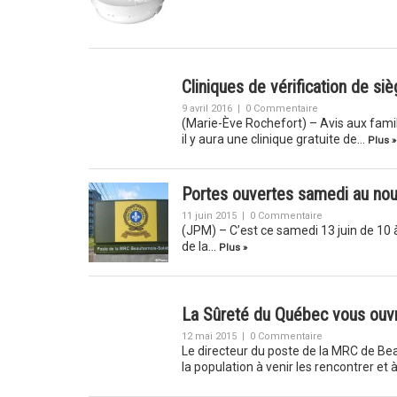
Cliniques de vérification de si
9 avril 2016
|
0 Commentaire
(Marie-Ève Rochefort) – Avis aux famill
il y aura une clinique gratuite de…
Plus »
Portes ouvertes samedi au nou
11 juin 2015
|
0 Commentaire
(JPM) – C’est ce samedi 13 juin de 10 
de la…
Plus »
La Sûreté du Québec vous ouv
12 mai 2015
|
0 Commentaire
Le directeur du poste de la MRC de Bea
la population à venir les rencontrer et à