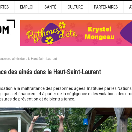
URTES
EMPLOI
SANTÉ
CULTURE
PARTENAIRES
A
tance des aînés dans le Haut-Saint-Laurent
ance des aînés dans le Haut-Saint-Laurent
ilisation à la maltraitance des personnes âgées. Instituée par les Nations
iques et financiers et à parler de la négligence et les violations des dro
sures de prévention et de bientraitance.