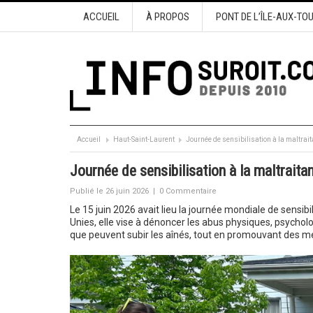
ACCUEIL
À PROPOS
PONT DE L’ÎLE-AUX-TO
Accueil
Haut-Saint-Laurent
Journée de sensibilisation à la maltrai
Journée de sensibilisation à la maltrait
Publié le 26 juin 2026
|
0 Commentaire
Le 15 juin 2026 avait lieu la journée mondiale de sensib
Unies, elle vise à dénoncer les abus physiques, psycholog
que peuvent subir les aînés, tout en promouvant des me