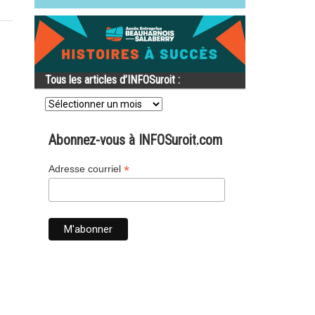
Tous les articles d’INFOSuroit :
Tous
les
articles
d’INFOSuroit
Abonnez-vous à INFOSuroit.com
:
*
Adresse courriel