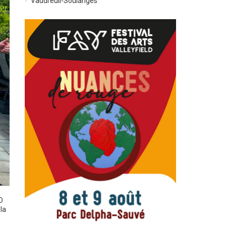
Vaudreuil-Soulanges
D
la