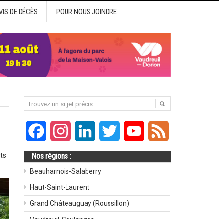
VIS DE DÉCÈS
POUR NOUS JOINDRE
Facebook
Instagram
LinkedIn
Twitter
YouTube
Feed
its
Nos régions :
Beauharnois-Salaberry
Haut-Saint-Laurent
Grand Châteauguay (Roussillon)