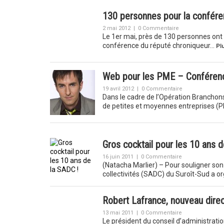
130 personnes pour la confére
2 mai 2012
|
0 Commentaire
Le 1er mai, près de 130 personnes ont r
conférence du réputé chroniqueur…
Plu
Web pour les PME – Conférence
19 avril 2012
|
0 Commentaire
Dans le cadre de l’Opération Branchons
de petites et moyennes entreprises 
Gros cocktail pour les 10 ans d
16 juin 2011
|
0 Commentaire
(Natacha Marlier) – Pour souligner son
collectivités (SADC) du Suroît-Sud a or
Robert Lafrance, nouveau direc
13 mai 2011
|
0 Commentaire
Le président du conseil d’administrati