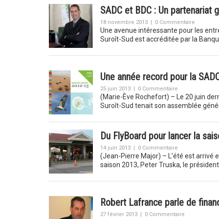
SADC et BDC : Un partenariat g
18 novembre 2013
|
0 Commentaire
Une avenue intéressante pour les entr
Suroît-Sud est accréditée par la Ba
Une année record pour la SADC
25 juin 2013
|
0 Commentaire
(Marie-Ève Rochefort) – Le 20 juin der
Suroît-Sud tenait son assemblée génér
Du FlyBoard pour lancer la sai
14 juin 2013
|
0 Commentaire
(Jean-Pierre Major) – L’été est arrivé 
saison 2013, Peter Truska, le présiden
Robert Lafrance parle de finan
27 février 2013
|
0 Commentaire