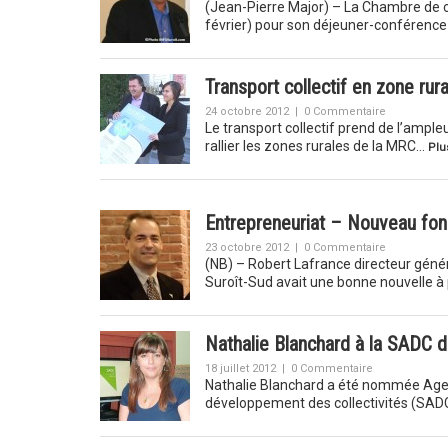
(Jean-Pierre Major) – La Chambre de c
février) pour son déjeuner-conférence 
Transport collectif en zone rur
24 octobre 2012
|
0 Commentaire
Le transport collectif prend de l’ample
rallier les zones rurales de la MRC…
Plu
Entrepreneuriat – Nouveau fon
23 octobre 2012
|
0 Commentaire
(NB) – Robert Lafrance directeur génér
Suroît-Sud avait une bonne nouvelle à
Nathalie Blanchard à la SADC d
18 juillet 2012
|
0 Commentaire
Nathalie Blanchard a été nommée Agen
développement des collectivités (SADC)