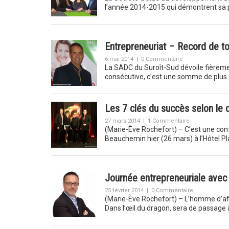
l’année 2014-2015 qui démontrent sa p
Entrepreneuriat – Record de t
6 mai 2014
|
0 Commentaire
La SADC du Suroît-Sud dévoile fièrem
consécutive, c’est une somme de plus
Les 7 clés du succès selon le
27 mars 2014
|
1 Commentaire
(Marie-Ève Rochefort) – C’est une con
Beauchemin hier (26 mars) à l’Hôtel P
Journée entrepreneuriale ave
25 février 2014
|
0 Commentaire
(Marie-Ève Rochefort) – L’homme d’af
Dans l’œil du dragon, sera de passage 