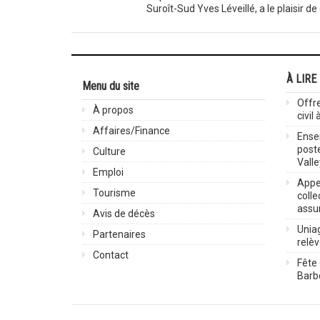
Suroît-Sud Yves Léveillé, a le plaisir 
À LIRE
Menu du site
Offre
À propos
civil
Affaires/Finance
Ensei
post
Culture
Valle
Emploi
Appel
Tourisme
colle
assu
Avis de décès
Uniag
Partenaires
relè
Contact
Fête 
Barbe