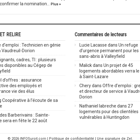
de confirmer la nomination…
Plus »
 ET RELIRE
Commentaires de lecteurs
 d’emploi : Technicien en génie
Lucie Lacasse
dans
Un refuge
 à Vaudreuil-Dorion
d’urgence permanent pour les
sans-abris à Valleyfield
gnants, cadres, TI : plusieurs
es disponibles au Cégep de
Malick
dans
Un projet de 45
yfield
logements abordables verra le 
à Saint-Lazare
 d’offres : assurance
ctive des employés et
Chery
dans
Offre d’emploi : gre
rance vie des élus
et directeur de service à Vaudr
Dorion
 Coopérative à l’écoute de sa
ve
Nathaniel labreche
dans
27
logements pour des clientèles
des Barberivains : Sainte-
vulnérables à Huntingdon
 sera en fête le 22 août
© 2026
INFOSuroit.com
|
Politique de confidentialité
| Une signature de Zel.