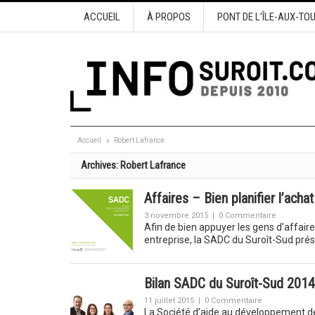
ACCUEIL
À PROPOS
PONT DE L’ÎLE-AUX-TO
Accueil
Robert Lafrance
Archives:
Robert Lafrance
Affaires – Bien planifier l’acha
3 novembre 2015
|
0 Commentaire
Afin de bien appuyer les gens d’affair
entreprise, la SADC du Suroît-Sud pr
Bilan SADC du Suroît-Sud 2014
11 juillet 2015
|
0 Commentaire
La Société d’aide au développement des