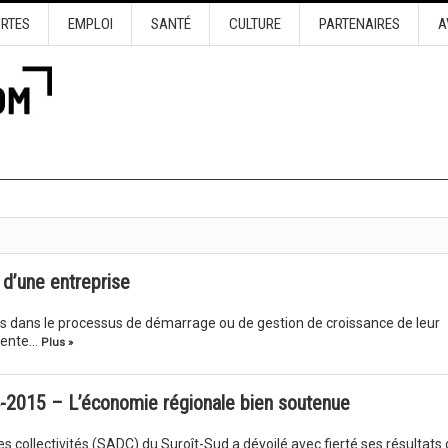
URTES
EMPLOI
SANTÉ
CULTURE
PARTENAIRES
A
t d’une entreprise
es dans le processus de démarrage ou de gestion de croissance de leur
ésente…
Plus »
-2015 – L’économie régionale bien soutenue
 collectivités (SADC) du Suroît-Sud a dévoilé avec fierté ses résultats 