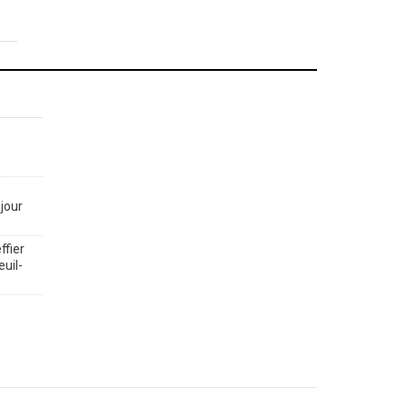
jour
ffier
euil-