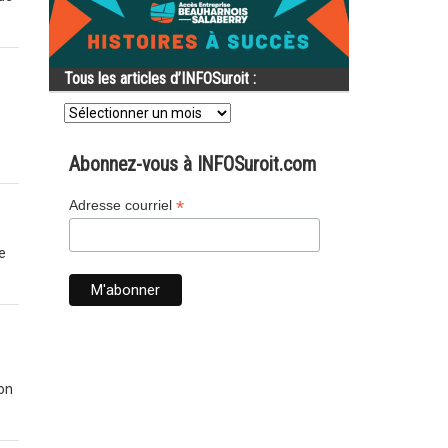
Tous les articles d’INFOSuroit :
Tous
les
articles
d’INFOSuroit
Abonnez-vous à INFOSuroit.com
:
*
Adresse courriel
e
on