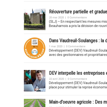
Réouverture partielle et gradu
20 mai 2020
|
0 Commentaire
(SLJ) – En respectant les mesures mise
Beauharnois a pris la décision de rouvr
Dans Vaudreuil-Soulanges : la d
1 mai 2020
|
0 Commentaire
Développement (DEV) Vaudreuil-Soulang
avec des gestionnaires et propriétaire
DEV interpelle les entreprises 
22 avril 2020
|
0 Commentaire
Développement (DEV) Vaudreuil-Soulang
place pour stimuler la reprise économ
Main-d’oeuvre agricole : Des mi