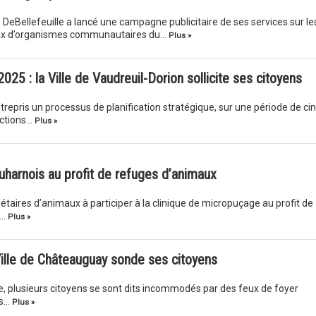
DeBellefeuille a lancé une campagne publicitaire de ses services sur le
aux d’organismes communautaires du…
Plus »
025 : la Ville de Vaudreuil-Dorion sollicite ses citoyens
ntrepris un processus de planification stratégique, sur une période de ci
actions…
Plus »
harnois au profit de refuges d’animaux
iétaires d’animaux à participer à la clinique de micropuçage au profit de
n…
Plus »
Ville de Châteauguay sonde ses citoyens
le, plusieurs citoyens se sont dits incommodés par des feux de foyer
rs…
Plus »