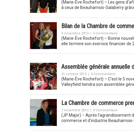
(Marie-Ève Rochefort) – Les gens d’aff
à ceux de Beauharnois-Salaberry grâce 
Bilan de la Chambre de commer
5 novembre 2013
|
0 Commentaire
(Marie-Ève Rochefort) – Bonne nouvell
elle termine son exercice financier d
Assemblée générale annuelle 
21 octobre 2013
|
0 Commentaire
(Marie-Ève Rochefort) – C’est le 5 n
Valleyfield tiendra son assemblée gén
La Chambre de commerce pren
7 novembre 2012
|
0 Commentaire
(JP Major) – Après l’agrandissement d
commerce et d’industrie Beauharnois-Va