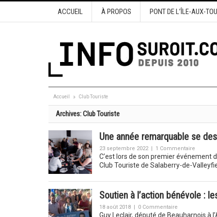
ACCUEIL
À PROPOS
PONT DE L’ÎLE-AUX-TO
Accueil
Club Touriste
Archives:
Club Touriste
Une année remarquable se des
23 septembre 2022
|
1 Commentaire
C’est lors de son premier événement d
Club Touriste de Salaberry-de-Valleyf
Soutien à l’action bénévole : 
18 août 2018
|
0 Commentaire
Guy Leclair, député de Beauharnois à l