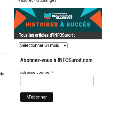
Vaudreuil-Soulanges
Tous les articles d’INFOSuroit :
Tous
les
articles
d’INFOSuroit
Abonnez-vous à INFOSuroit.com
:
*
Adresse courriel
nde