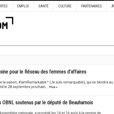
URTES
EMPLOI
SANTÉ
CULTURE
PARTENAIRES
A
sine pour le Réseau des femmes d’affaires
e la saison, #IamRemarkable™ (Je suis remarquable), qui se tiendra au
ield le 28 septembre prochain,…
Plus »
les OBNL soutenus par le député de Beauharnois
’Assemblée nationale, a procédé les 14 et 16 août à la remise de