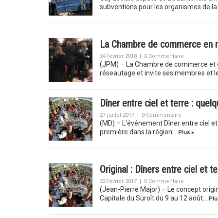
subventions pour les organismes de l
La Chambre de commerce en m
24 février 2018
|
0 Commentaire
(JPM) – La Chambre de commerce et d’
réseautage et invite ses membres et l
Dîner entre ciel et terre : que
27 juillet 2017
|
0 Commentaire
(MD) – L’événement Dîner entre ciel et 
première dans la région…
Plus »
Original : Dîners entre ciel et te
22 février 2017
|
0 Commentaire
(Jean-Pierre Major) – Le concept origina
Capitale du Suroît du 9 au 12 août…
Plu