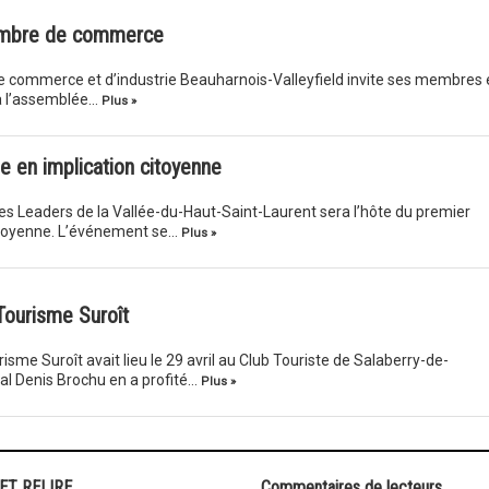
ambre de commerce
 commerce et d’industrie Beauharnois-Valleyfield invite ses membres 
 à l’assemblée…
Plus »
ve en implication citoyenne
des Leaders de la Vallée-du-Haut-Saint-Laurent sera l’hôte du premier
citoyenne. L’événement se…
Plus »
Tourisme Suroît
me Suroît avait lieu le 29 avril au Club Touriste de Salaberry-de-
ral Denis Brochu en a profité…
Plus »
 ET RELIRE
Commentaires de lecteurs