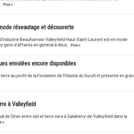
a…
Plus »
ode réseautage et découverte
industrie Beauharnois-Valleyfield-Haut-Saint-Laurent est en mode
es gens d’affaires en général à deux…
Plus »
lques envolées encore disponibles
terre au profit de la Fondation de l’Hôpital du Suroît et présenté en gra
rre à Valleyfield
l de Dîner entre ciel et terre sera à Salaberry-de-Valleyfield dans la
s »