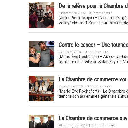
De la relève pour la Chambre 
5 novembre 2016
|
0 Commentaire
(Jean-Pierre Major) – L’assemblée gé
Valleyfield-Haut-Saint-Laurent s’est d
Contre le cancer – Une tourné
29 janvier 2016
|
0 Commentaire
(Marie-Ève Rochefort) – Au courant de
territoire de la Ville de Salaberry-de-
La Chambre de commerce vous 
23 octobre 2015
|
0 Commentaire
(Marie-Ève Rochefort) – La Chambre de
tiendra son assemblée générale annue
La Chambre de commerce ouvr
24 septembre 2014
|
0 Commentaire