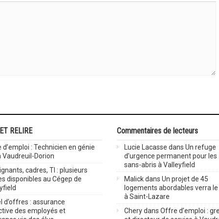
 ET RELIRE
Commentaires de lecteurs
 d’emploi : Technicien en génie
Lucie Lacasse
dans
Un refuge
 à Vaudreuil-Dorion
d’urgence permanent pour les
sans-abris à Valleyfield
gnants, cadres, TI : plusieurs
es disponibles au Cégep de
Malick
dans
Un projet de 45
yfield
logements abordables verra le 
à Saint-Lazare
 d’offres : assurance
ctive des employés et
Chery
dans
Offre d’emploi : gre