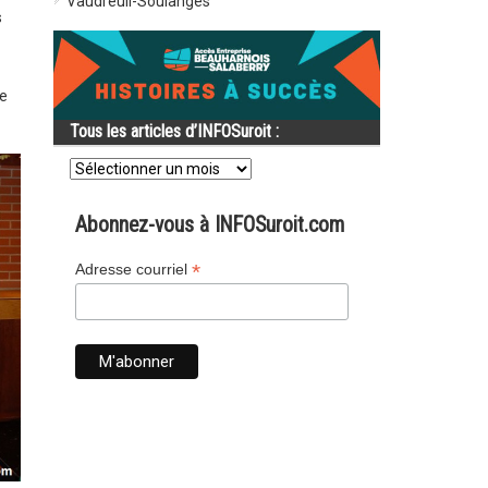
Vaudreuil-Soulanges
s
e
Tous les articles d’INFOSuroit :
Tous
les
articles
d’INFOSuroit
Abonnez-vous à INFOSuroit.com
:
*
Adresse courriel