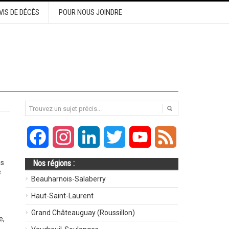
VIS DE DÉCÈS
POUR NOUS JOINDRE
Facebook
Instagram
LinkedIn
Twitter
YouTube
Feed
es
Nos régions :
e
Beauharnois-Salaberry
Haut-Saint-Laurent
Grand Châteauguay (Roussillon)
e,