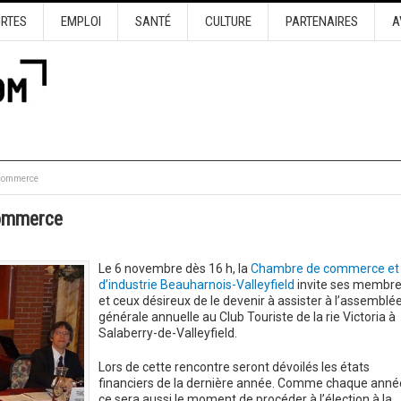
URTES
EMPLOI
SANTÉ
CULTURE
PARTENAIRES
A
 commerce
commerce
Le 6 novembre dès 16 h, la
Chambre de commerce et
d’industrie Beauharnois-Valleyfield
invite ses membr
et ceux désireux de le devenir à assister à l’assemblé
générale annuelle au Club Touriste de la rie Victoria à
Salaberry-de-Valleyfield.
Lors de cette rencontre seront dévoilés les états
financiers de la dernière année. Comme chaque anné
ce sera aussi le moment de procéder à l’élection à la