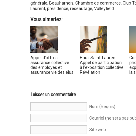
générale
,
Beauharnois
,
Chambre de commerce
,
Club T
Laurent
,
présidence
,
réseautage
,
Valleyfield
Vous aimeriez:
Appel d’offres :
Haut-Saint-Laurent :
Con
assurance collective
Appel de participation
pho
des employés et
à l’exposition collective
exp
assurance vie des élus
Révélation
la 
Laisser un commentaire
Nom (Requis)
Courriel (ne sera pas pub
Site web