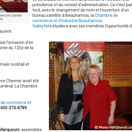
présidence et au conseil d’administration. Ce n’est pa
tout, avec le changement de nom et l’ouverture d’un
bureau satellite à Beauharnois, la
Chambre de
rançois Cardin.
m)
commerce et d’industrie Beauharnois-
Valleyfield
étudiera avec ses membres l’opportunité d
aurent.
si l’occasion d’en
irée du 125e de la
ule cocktail et
ève Chevrier avait été
Cardinal. La Chambre
de commerce et
e
450-373-8789
.
Marqueurs:
assemblée