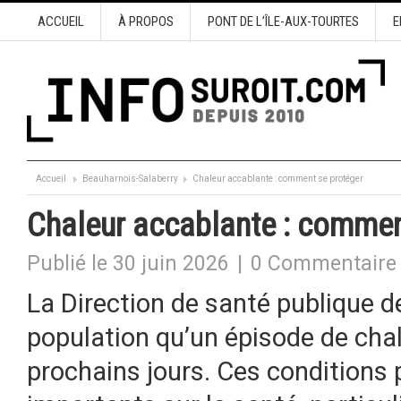
ACCUEIL
À PROPOS
PONT DE L’ÎLE-AUX-TOURTES
E
Accueil
Beauharnois-Salaberry
Chaleur accablante : comment se protéger
Chaleur accablante : commen
Publié le 30 juin 2026
|
0 Commentaire
La Direction de santé publique d
population qu’un épisode de cha
prochains jours. Ces conditions 