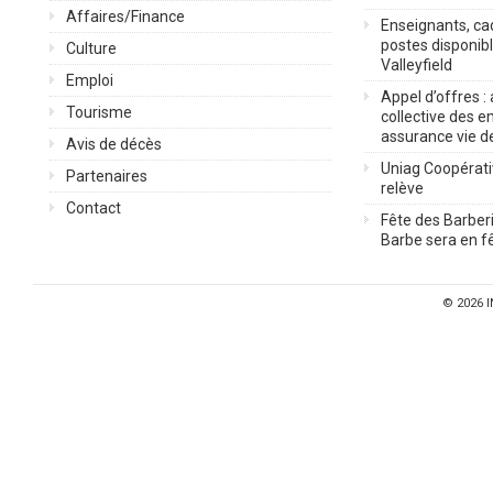
Affaires/Finance
Enseignants, cad
postes disponib
Culture
Valleyfield
Emploi
Appel d’offres :
Tourisme
collective des 
assurance vie d
Avis de décès
Uniag Coopérati
Partenaires
relève
Contact
Fête des Barberi
Barbe sera en fê
© 2026
I