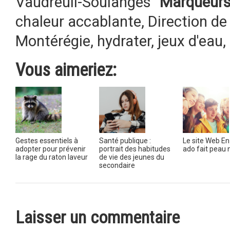
Vaudreuil-Soulanges
Marqueurs
chaleur accablante
,
Direction de
Montérégie
,
hydrater
,
jeux d'eau
,
Vous aimeriez:
Gestes essentiels à
Santé publique :
Le site Web E
adopter pour prévenir
portrait des habitudes
ado fait peau
la rage du raton laveur
de vie des jeunes du
secondaire
Laisser un commentaire