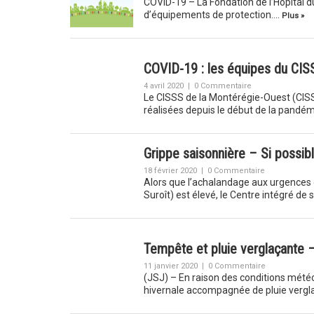
COVID-19 – La Fondation de l’Hôpital du 
d’équipements de protection….
Plus »
COVID-19 : les équipes du CIS
4 avril 2020
|
0 Commentaire
Le CISSS de la Montérégie-Ouest (CISSS
réalisées depuis le début de la pandé
Grippe saisonnière – Si possibl
18 février 2020
|
0 Commentaire
Alors que l’achalandage aux urgences d
Suroît) est élevé, le Centre intégré de
Tempête et pluie verglaçante 
11 janvier 2020
|
0 Commentaire
(JSJ) – En raison des conditions mété
hivernale accompagnée de pluie vergl