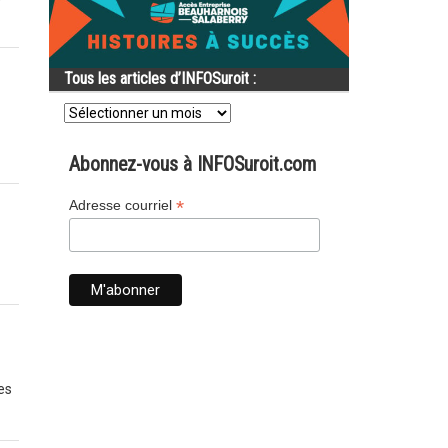
Tous les articles d’INFOSuroit :
Tous
les
articles
d’INFOSuroit
Abonnez-vous à INFOSuroit.com
:
*
Adresse courriel
es