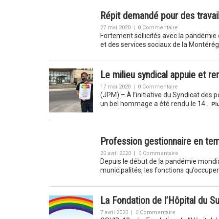
Répit demandé pour des travai
27 mai 2020
|
0 Commentaire
Fortement sollicités avec la pandémie d
et des services sociaux de la Montér
Le milieu syndical appuie et re
17 mai 2020
|
0 Commentaire
(JPM) – À l’initiative du Syndicat des 
un bel hommage a été rendu le 14…
Plu
Profession gestionnaire en t
20 avril 2020
|
0 Commentaire
Depuis le début de la pandémie mondial
municipalités, les fonctions qu’occupe
La Fondation de l’Hôpital du Sur
7 avril 2020
|
0 Commentaire