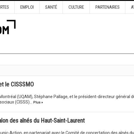
URTES
EMPLOI
SANTÉ
CULTURE
PARTENAIRES
A
 et le CISSSMO
 Montréal (UQAM), Stéphane Pallage, et le président-directeur général d
s sociaux (CISSS)…
Plus »
alon des aînés du Haut-Saint-Laurent
nic-Action, en partenariat avec le Comité de concertation des aînés d