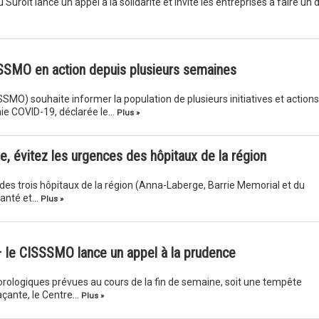
Suroît lance un appel à la solidarité et invite les entreprises à faire un 
SSMO en action depuis plusieurs semaines
MO) souhaite informer la population de plusieurs initiatives et actions
mie COVID-19, déclarée le…
Plus »
e, évitez les urgences des hôpitaux de la région
es trois hôpitaux de la région (Anna-Laberge, Barrie Memorial et du
 santé et…
Plus »
– le CISSSMO lance un appel à la prudence
orologiques prévues au cours de la fin de semaine, soit une tempête
açante, le Centre…
Plus »