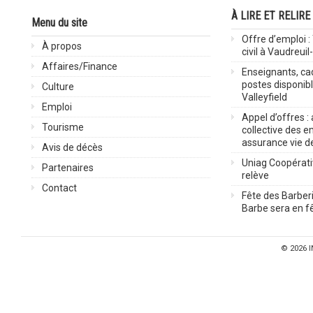
À LIRE ET RELIRE
Menu du site
Offre d’emploi :
À propos
civil à Vaudreuil
Affaires/Finance
Enseignants, cad
postes disponib
Culture
Valleyfield
Emploi
Appel d’offres :
Tourisme
collective des 
assurance vie d
Avis de décès
Uniag Coopérati
Partenaires
relève
Contact
Fête des Barberi
Barbe sera en fê
© 2026
I