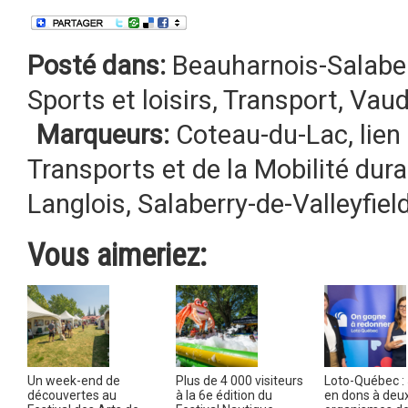
Posté dans:
Beauharnois-Salabe
Sports et loisirs
,
Transport
,
Vaud
Marqueurs:
Coteau-du-Lac
,
lien
Transports et de la Mobilité dura
Langlois
,
Salaberry-de-Valleyfiel
Vous aimeriez:
Un week-end de
Plus de 4 000 visiteurs
Loto-Québec : 
découvertes au
à la 6e édition du
en dons à deu