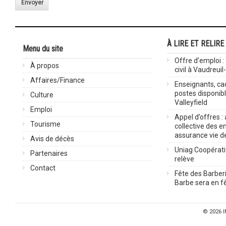
Envoyer
À LIRE ET RELIRE
Menu du site
Offre d’emploi :
À propos
civil à Vaudreuil
Affaires/Finance
Enseignants, cad
postes disponib
Culture
Valleyfield
Emploi
Appel d’offres :
Tourisme
collective des 
assurance vie d
Avis de décès
Uniag Coopérati
Partenaires
relève
Contact
Fête des Barberi
Barbe sera en fê
© 2026
I