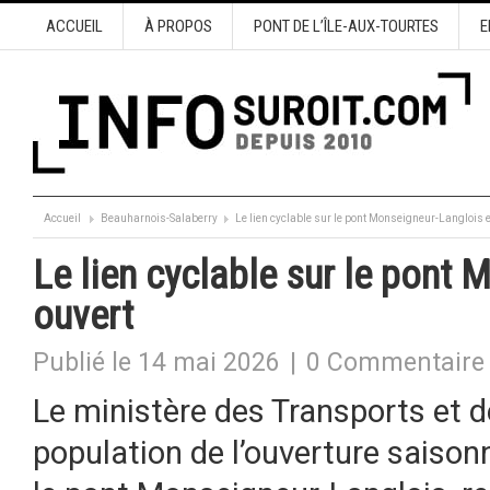
ACCUEIL
À PROPOS
PONT DE L’ÎLE-AUX-TOURTES
E
Accueil
Beauharnois-Salaberry
Le lien cyclable sur le pont Monseigneur-Langlois e
Le lien cyclable sur le pont
ouvert
Publié le 14 mai 2026
|
0 Commentaire
Le ministère des Transports et d
population de l’ouverture saisonn