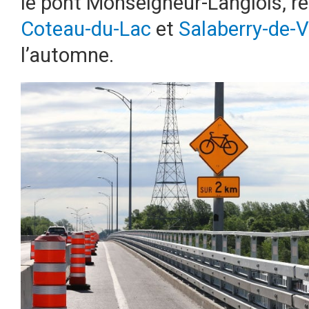
le pont Monseigneur-Langlois, rel
Coteau-du-Lac
et
Salaberry-de-Va
l’automne.