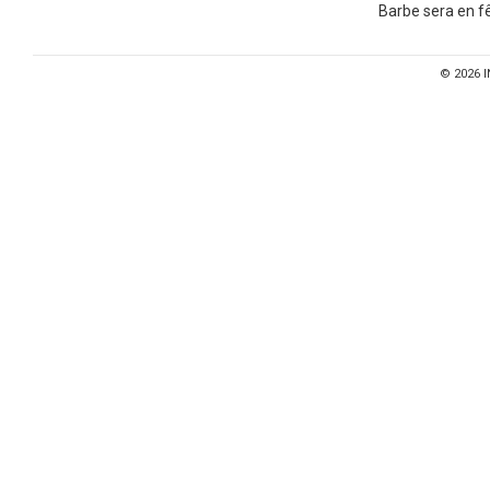
Barbe sera en fê
© 2026
I