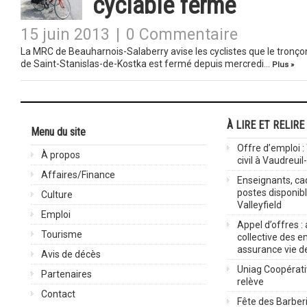
cyclable fermé
15 juin 2013
|
0 Commentaire
La MRC de Beauharnois-Salaberry avise les cyclistes que le tronçon
de Saint-Stanislas-de-Kostka est fermé depuis mercredi…
Plus »
À LIRE ET RELIRE
Menu du site
Offre d’emploi :
À propos
civil à Vaudreuil
Affaires/Finance
Enseignants, cad
postes disponib
Culture
Valleyfield
Emploi
Appel d’offres :
Tourisme
collective des 
assurance vie d
Avis de décès
Uniag Coopérati
Partenaires
relève
Contact
Fête des Barberi