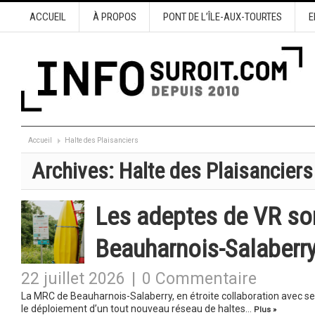
ACCUEIL
À PROPOS
PONT DE L’ÎLE-AUX-TOURTES
E
Accueil
Halte des Plaisanciers
Archives:
Halte des Plaisanciers
Les adeptes de VR so
Beauharnois-Salaberr
22 juillet 2026
|
0 Commentaire
La MRC de Beauharnois-Salaberry, en étroite collaboration avec ses 
le déploiement d’un tout nouveau réseau de haltes…
Plus »