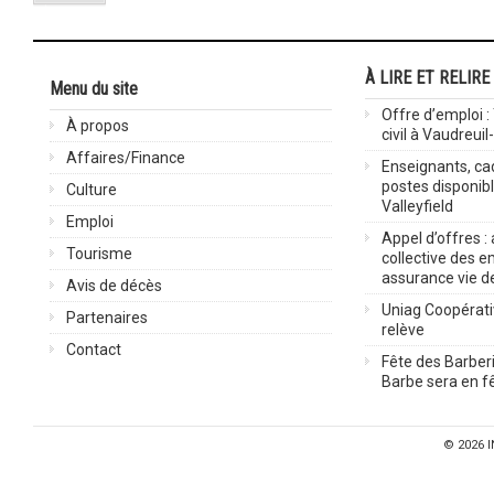
À LIRE ET RELIRE
Menu du site
Offre d’emploi :
À propos
civil à Vaudreuil
Affaires/Finance
Enseignants, cad
postes disponib
Culture
Valleyfield
Emploi
Appel d’offres :
Tourisme
collective des 
assurance vie d
Avis de décès
Uniag Coopérati
Partenaires
relève
Contact
Fête des Barberi
Barbe sera en fê
© 2026
I