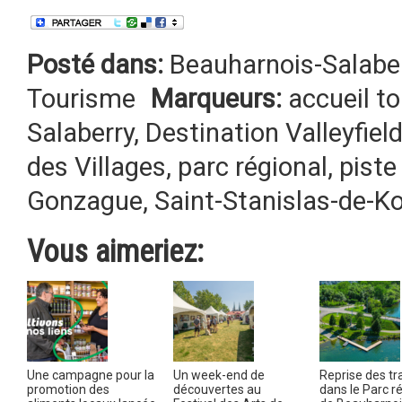
Posté dans:
Beauharnois-Salabe
Tourisme
Marqueurs:
accueil to
Salaberry
,
Destination Valleyfiel
des Villages
,
parc régional
,
piste
Gonzague
,
Saint-Stanislas-de-K
Vous aimeriez:
Une campagne pour la
Un week-end de
Reprise des t
promotion des
découvertes au
dans le Parc r