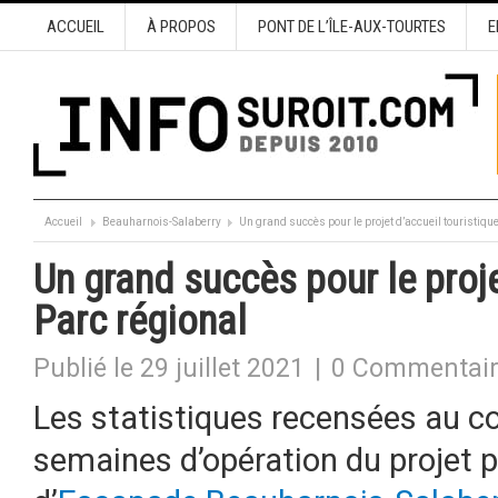
ACCUEIL
À PROPOS
PONT DE L’ÎLE-AUX-TOURTES
E
Accueil
Beauharnois-Salaberry
Un grand succès pour le projet d’accueil touristiqu
Un grand succès pour le proje
Parc régional
Publié le 29 juillet 2021
|
0 Commentai
Les statistiques recensées au c
semaines d’opération du projet p