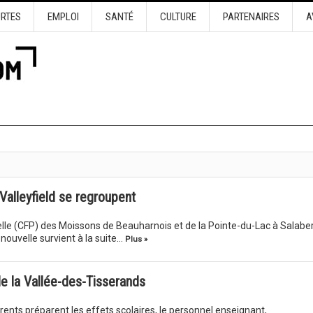
URTES
EMPLOI
SANTÉ
CULTURE
PARTENAIRES
A
alleyfield se regroupent
lle (CFP) des Moissons de Beauharnois et de la Pointe-du-Lac à Salaber
 nouvelle survient à la suite…
Plus »
e la Vallée-des-Tisserands
arents préparent les effets scolaires, le personnel enseignant,