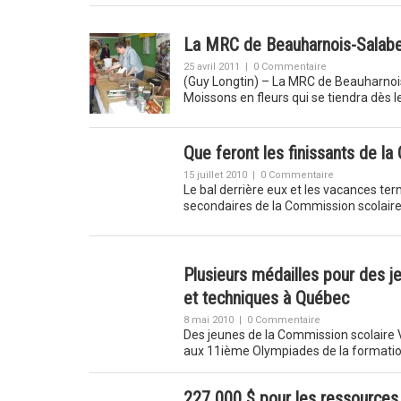
La MRC de Beauharnois-Salaber
25 avril 2011
|
0 Commentaire
(Guy Longtin) – La MRC de Beauharnoi
Moissons en fleurs qui se tiendra dès 
Que feront les finissants de l
15 juillet 2010
|
0 Commentaire
Le bal derrière eux et les vacances ter
secondaires de la Commission scolair
Plusieurs médailles pour des j
et techniques à Québec
8 mai 2010
|
0 Commentaire
Des jeunes de la Commission scolaire 
aux 11ième Olympiades de la formation
227 000 $ pour les ressources na