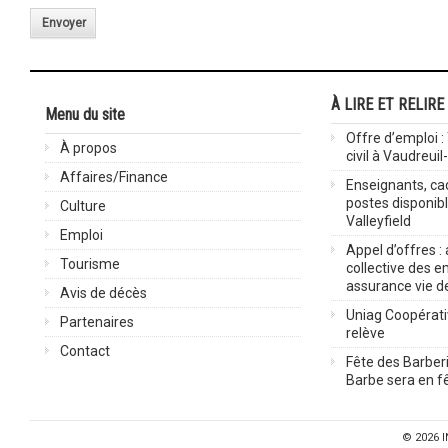
Envoyer
À LIRE ET RELIRE
Menu du site
Offre d’emploi :
À propos
civil à Vaudreuil
Affaires/Finance
Enseignants, cad
postes disponib
Culture
Valleyfield
Emploi
Appel d’offres :
Tourisme
collective des 
assurance vie d
Avis de décès
Uniag Coopérati
Partenaires
relève
Contact
Fête des Barberi
Barbe sera en fê
© 2026
I