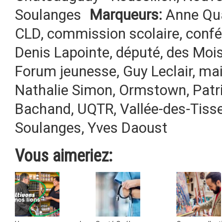
Soulanges
Marqueurs:
Anne Qu
CLD
,
commission scolaire
,
confé
Denis Lapointe
,
député
,
des Moi
Forum jeunesse
,
Guy Leclair
,
mai
Nathalie Simon
,
Ormstown
,
Patr
Bachand
,
UQTR
,
Vallée-des-Tiss
Soulanges
,
Yves Daoust
Vous aimeriez: