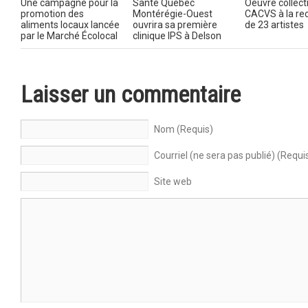
Une campagne pour la
Santé Québec
Oeuvre collecti
promotion des
Montérégie-Ouest
CACVS à la re
aliments locaux lancée
ouvrira sa première
de 23 artistes
par le Marché Écolocal
clinique IPS à Delson
Laisser un commentaire
Nom (Requis)
Courriel (ne sera pas publié) (Requi
Site web