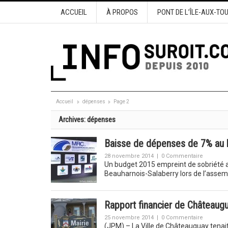
ACCUEIL
À PROPOS
PONT DE L’ÎLE-AUX-TO
Accueil
dépenses
Page 2
Archives:
dépenses
Baisse de dépenses de 7% au 
28 novembre 2014
|
0 Commentaire
Un budget 2015 empreint de sobriété 
Beauharnois-Salaberry lors de l’asse
Rapport financier de Châteaug
25 novembre 2014
|
0 Commentaire
(JPM) – La Ville de Châteauguay tenai