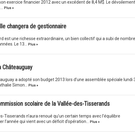
 son exercice financier 2012 avec un excédent de 8,4 M$. Le dévoilemen
eu…
Plus »
lle changera de gestionnaire
rd est une richesse extraordinaire, un bien collectif qui a subi de nombr
années. Le 13…
Plus »
à Châteauguay
teauguay a adopté son budget 2013 lors d’une assemblée spéciale lundi 
athalie Simon…
Plus »
Commission scolaire de la Vallée-des-Tisserands
s-Tisserands n’aura renoué qu’un certain temps avec l’équilibre
er l’année qui vient avec un déficit d’opération…
Plus »