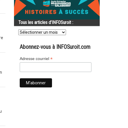
Tous les articles d’INFOSuroit :
Tous
les
re
articles
d’INFOSuroit
Abonnez-vous à INFOSuroit.com
:
*
Adresse courriel
an
u