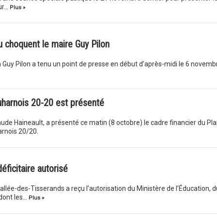
our…
Plus »
 choquent le maire Guy Pilon
on Guy Pilon a tenu un point de presse en début d’après-midi le 6 novemb
uharnois 20-20 est présenté
aude Haineault, a présenté ce matin (8 octobre) le cadre financier du Pl
rnois 20/20.
ficitaire autorisé
llée-des-Tisserands a reçu l’autorisation du Ministère de l’Éducation, d
 dont les…
Plus »