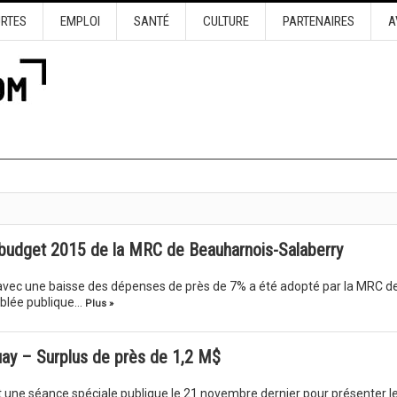
URTES
EMPLOI
SANTÉ
CULTURE
PARTENAIRES
A
budget 2015 de la MRC de Beauharnois-Salaberry
avec une baisse des dépenses de près de 7% a été adopté par la MRC d
mblée publique…
Plus »
uay – Surplus de près de 1,2 M$
t une séance spéciale publique le 21 novembre dernier pour présenter l