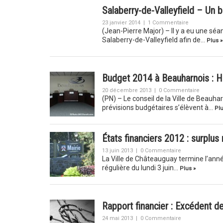
Salaberry-de-Valleyfield – Un b
23 janvier 2014
|
1 Commentaire
(Jean-Pierre Major) – Il y a eu une séan
Salaberry-de-Valleyfield afin de…
Plus »
Budget 2014 à Beauharnois : 
20 décembre 2013
|
0 Commentaire
(PN) – Le conseil de la Ville de Beauh
prévisions budgétaires s’élèvent à…
Plu
États financiers 2012 : surplu
13 juin 2013
|
0 Commentaire
La Ville de Châteauguay termine l’anné
régulière du lundi 3 juin…
Plus »
Rapport financier : Excédent d
24 mai 2013
|
0 Commentaire