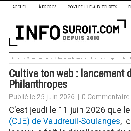
ACCUEIL
À PROPOS
PONT DE L’ÎLE-AUX-TOURTES
E
Accueil
Communautaire
Cultive ton web : lancement du site de la troupe Les Phila
Cultive ton web : lancement d
Philanthropes
Publié le 25 juin 2026
|
0 Commentaire
C’est jeudi le 11 juin 2026 que l
(CJE) de Vaudreuil-Soulanges
, 