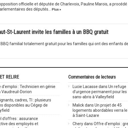
opposition officielle et députée de Charlevoix, Pauline Marois, a procédé
parlementaires des députés…
Plus »
t-St-Laurent invite les familles à un BBQ gratuit
BBQ familial totalement gratuit pour les familles qui ont des enfants de
 ET RELIRE
Commentaires de lecteurs
 d’emploi : Technicien en génie
Lucie Lacasse
dans
Un refuge
 à Vaudreuil-Dorion
d’urgence permanent pour les
sans-abris à Valleyfield
gnants, cadres, TI : plusieurs
es disponibles au Cégep de
Malick
dans
Un projet de 45
yfield
logements abordables verra le 
à Saint-Lazare
 d’offres : assurance
ctive des employés et
Chery
dans
Offre d’emploi : gre