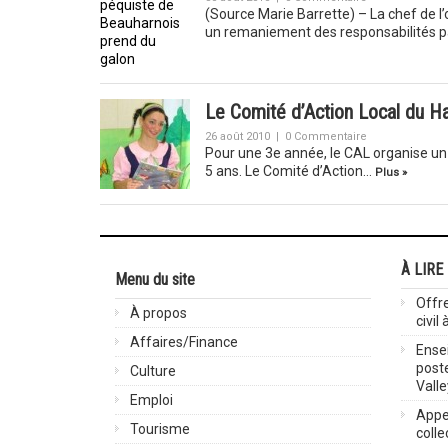
(Source Marie Barrette) – La chef de l’
un remaniement des responsabilités 
Le Comité d’Action Local du Hau
26 août 2010
|
0 Commentaire
Pour une 3e année, le CAL organise un 
5 ans. Le Comité d’Action…
Plus »
À LIRE
Menu du site
Offre
À propos
civil
Affaires/Finance
Ensei
post
Culture
Valle
Emploi
Appel
Tourisme
colle