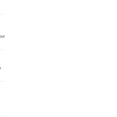
our
s