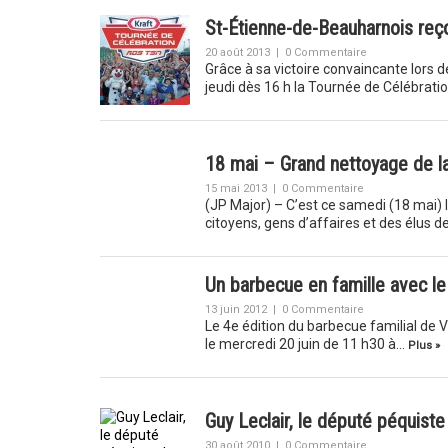
St-Étienne-de-Beauharnois reço
20 août 2013
|
0 Commentaire
Grâce à sa victoire convaincante lors 
jeudi dès 16 h la Tournée de Célébrat
18 mai – Grand nettoyage de la
15 mai 2013
|
0 Commentaire
(JP Major) – C’est ce samedi (18 mai) 
citoyens, gens d’affaires et des élus 
Un barbecue en famille avec l
13 juin 2012
|
0 Commentaire
Le 4e édition du barbecue familial de V
le mercredi 20 juin de 11 h30 à…
Plus »
Guy Leclair, le député péquist
30 août 2010
|
0 Commentaire