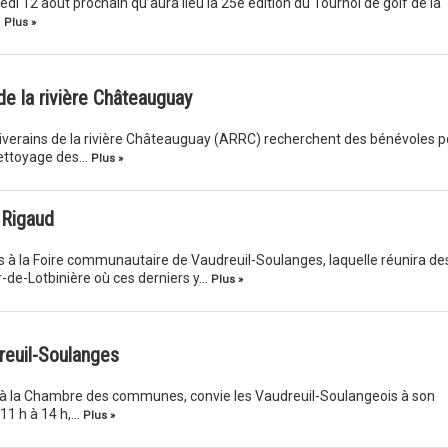
di 12 août prochain qu’aura lieu la 25e édition du Tournoi de golf de la
…
Plus »
de la rivière Châteauguay
iverains de la rivière Châteauguay (ARRC) recherchent des bénévoles p
 nettoyage des…
Plus »
 Rigaud
s à la Foire communautaire de Vaudreuil-Soulanges, laquelle réunira de
-de-Lotbinière où ces derniers y…
Plus »
reuil-Soulanges
à la Chambre des communes, convie les Vaudreuil-Soulangeois à son
 11 h à 14 h,…
Plus »