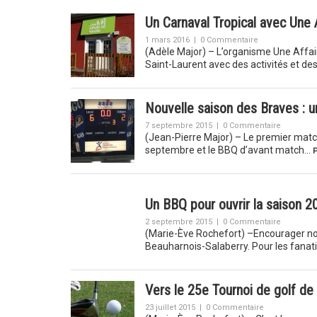
Un Carnaval Tropical avec Une 
1 mars 2016
|
0 Commentaire
(Adèle Major) – L’organisme Une Affair
Saint-Laurent avec des activités et des 
Nouvelle saison des Braves : un
7 septembre 2015
|
0 Commentaire
(Jean-Pierre Major) – Le premier match
septembre et le BBQ d’avant match…
P
Un BBQ pour ouvrir la saison 2
2 septembre 2015
|
0 Commentaire
(Marie-Ève Rochefort) –Encourager nos 
Beauharnois-Salaberry. Pour les fanat
Vers le 25e Tournoi de golf d
23 juillet 2015
|
0 Commentaire