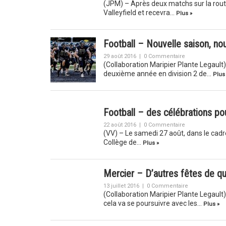
(JPM) – Après deux matchs sur la route 
Valleyfield et recevra…
Plus »
Football – Nouvelle saison, nouv
29 août 2016
|
0 Commentaire
(Collaboration Maripier Plante Legault)
deuxième année en division 2 de…
Plus
Football – des célébrations po
22 août 2016
|
0 Commentaire
(VV) – Le samedi 27 août, dans le cadre
Collège de…
Plus »
Mercier – D’autres fêtes de qua
13 juillet 2016
|
0 Commentaire
(Collaboration Maripier Plante Legault) 
cela va se poursuivre avec les…
Plus »