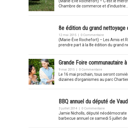
(Marie-Ève Rochefort) – C’est le mercre
Chambre de commerce et d’industrie
8e édition du grand nettoyage 
12 mai 2015
|
0 Commentaire
(Marie-Ève Rochefort) – Les Amis et R
prendre part à la 8e édition du grand
Grande Foire communautaire à
9 mai 2015
|
0 Commentaire
Le 16 mai prochain, tous seront convié
dizaines d’organismes au parc Chartier
BBQ annuel du député de Vaud
3 juillet 2014
|
0 Commentaire
Jamie Nicholls, député néodémocrate 
barbecue annuel ce samedi 5 juillet de