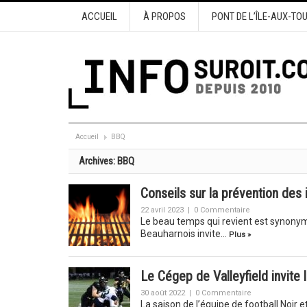
ACCUEIL
À PROPOS
PONT DE L’ÎLE-AUX-TO
Accueil
BBQ
Archives:
BBQ
Conseils sur la prévention des 
22 avril 2023
|
0 Commentaire
Le beau temps qui revient est synonyme
Beauharnois invite…
Plus »
Le Cégep de Valleyfield invite 
30 août 2022
|
0 Commentaire
La saison de l’équipe de football Noir e