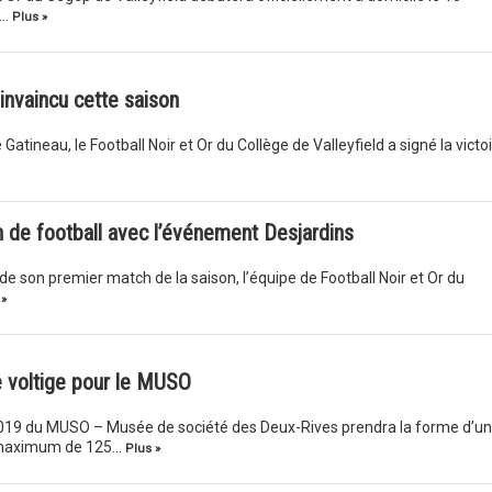
h…
Plus »
 invaincu cette saison
tineau, le Football Noir et Or du Collège de Valleyfield a signé la victo
n de football avec l’événement Desjardins
e son premier match de la saison, l’équipe de Football Noir et Or du
 »
e voltige pour le MUSO
 2019 du MUSO – Musée de société des Deux-Rives prendra la forme d’un
n maximum de 125…
Plus »