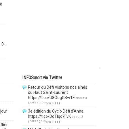
 à
 0-
INFOSuroit via Twitter
Retour du Défi Visitons nos aînés
du Haut Saint-Laurent
https://t.co/U8OogGSw1F
about 3
years ago
from
IFTTT
jour
3e édition du Cyclo Défi d’Anna
https://t.co/DqTlqc7FvK
about 3
years ago
from
IFTTT
ffier