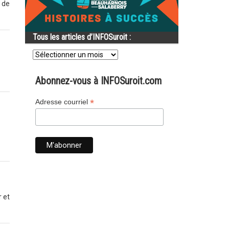
e de
Tous les articles d’INFOSuroit :
Tous
les
articles
d’INFOSuroit
Abonnez-vous à INFOSuroit.com
:
*
Adresse courriel
r et