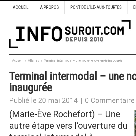
ACCUEIL
À PROPOS
PONT DE L’ÎLE-AUX-TOURTES
E
Accueil
Affaires
Terminal intermodal – une nouvelle voie ferrée inaugurée
Terminal intermodal – une no
inaugurée
Publié le 20 mai 2014
|
0 Commentaire
(Marie-Ève Rochefort) – Une
autre étape vers l’ouverture du