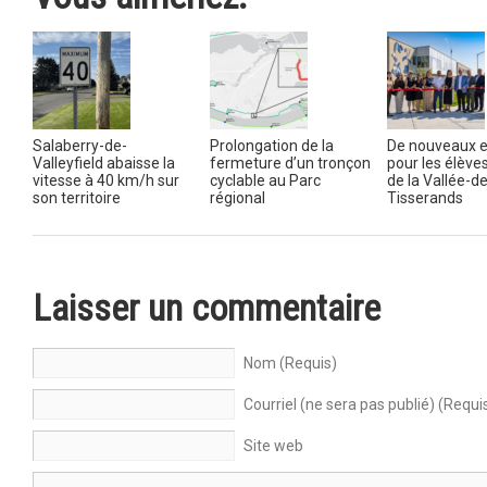
Salaberry-de-
Prolongation de la
De nouveaux 
Valleyfield abaisse la
fermeture d’un tronçon
pour les élève
vitesse à 40 km/h sur
cyclable au Parc
de la Vallée-d
son territoire
régional
Tisserands
Laisser un commentaire
Nom (Requis)
Courriel (ne sera pas publié) (Requi
Site web