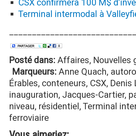
CSX confirmera 100 M$ d’inves
Terminal intermodal à Valleyf
___________________________
Posté dans:
Affaires
,
Nouvelles 
Marqueurs:
Anne Quach
,
autor
Érables
,
conteneurs
,
CSX
,
Denis 
inauguration
,
Jacques-Cartier
,
pa
niveau
,
résidentiel
,
Terminal int
ferroviaire
Vous aimeriez: