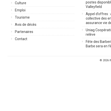
postes disponib
Culture
Valleyfield
Emploi
Appel d’offres :
Tourisme
collective des 
assurance vie d
Avis de décès
Uniag Coopérati
Partenaires
relève
Contact
Fête des Barberi
Barbe sera en fê
© 2026
I