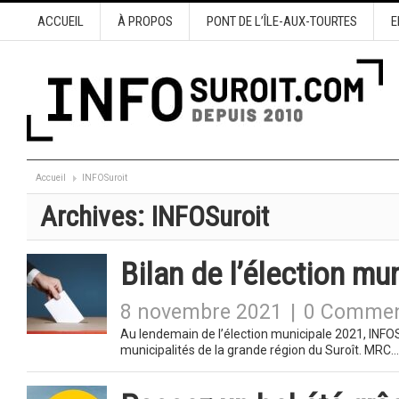
ACCUEIL
À PROPOS
PONT DE L’ÎLE-AUX-TOURTES
E
Accueil
INFOSuroit
Archives:
INFOSuroit
Bilan de l’élection mu
8 novembre 2021
|
0 Commen
Au lendemain de l’élection municipale 2021, INFOSu
municipalités de la grande région du Suroît. MRC