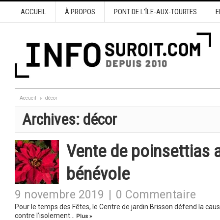
ACCUEIL
À PROPOS
PONT DE L’ÎLE-AUX-TOURTES
E
Accueil
décor
Archives:
décor
Vente de poinsettias a
bénévole
9 novembre 2019
|
0 Commentaire
Pour le temps des Fêtes, le Centre de jardin Brisson défend la cause
contre l’isolement…
Plus »