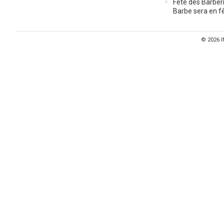
Fête des Barberi
Barbe sera en fê
© 2026
I