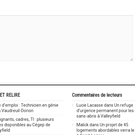
 ET RELIRE
Commentaires de lecteurs
 d’emploi : Technicien en génie
Lucie Lacasse
dans
Un refuge
 à Vaudreuil-Dorion
d’urgence permanent pour les
sans-abris à Valleyfield
gnants, cadres, TI : plusieurs
es disponibles au Cégep de
Malick
dans
Un projet de 45
yfield
logements abordables verra le 