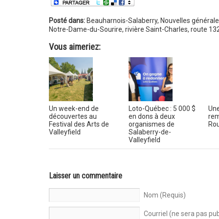
Posté dans:
Beauharnois-Salaberry
,
Nouvelles générale
Notre-Dame-du-Sourire
,
rivière Saint-Charles
,
route 13
Vous aimeriez:
Un week-end de
Loto-Québec : 5 000 $
Une
découvertes au
en dons à deux
rem
Festival des Arts de
organismes de
Rou
Valleyfield
Salaberry-de-
Valleyfield
Laisser un commentaire
Nom (Requis)
Courriel (ne sera pas pub