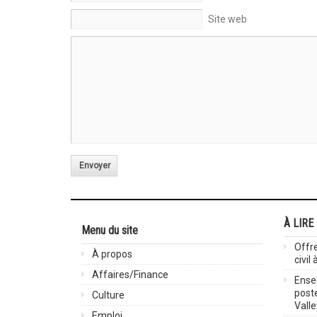
Site web
Envoyer
À LIRE
Menu du site
Offre
À propos
civil
Affaires/Finance
Ensei
post
Culture
Valle
Emploi