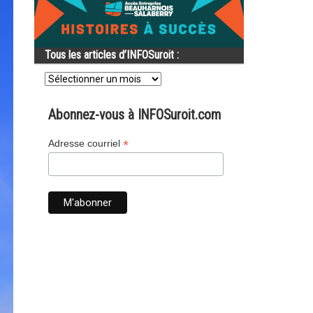
Tous les articles d’INFOSuroit :
Tous
les
articles
d’INFOSuroit
Abonnez-vous à INFOSuroit.com
:
*
Adresse courriel