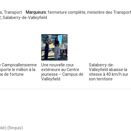
s
,
Transport
Marqueurs:
fermeture complète
,
ministère des Transpor
2
,
Salaberry-de-Valleyfield
 Campivallensienne
Une nouvelle cour
Salaberry-de-
porte le million à la
extérieure au Centre
Valleyfield abaisse la
e de fortune
jeunesse – Campus de
vitesse à 40 km/h sur
Valleyfield
son territoire
lié) (Requis)