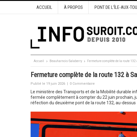
ACCUEIL
À PROPOS
PONT DE L’ÎLE-AUX-TO
Accueil
Beauharnois-Salaberry
Fermeture complète de la route 132 à
Fermeture complète de la route 132 à Sala
Publié le 19 juin 2026
|
0 Commentaire
Le ministère des Transports et de la Mobilité durable in
fermée complètement à compter du 22 juin prochain, ju
réfection du deuxième pont de la route 132, au-dessus d