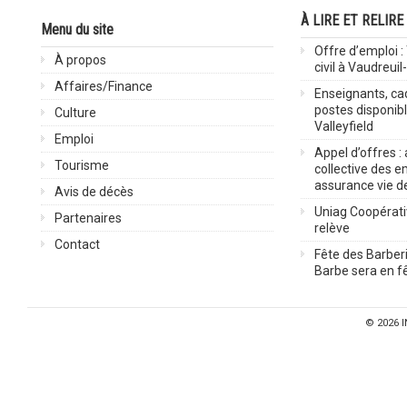
À LIRE ET RELIRE
Menu du site
Offre d’emploi :
À propos
civil à Vaudreuil
Affaires/Finance
Enseignants, cad
postes disponib
Culture
Valleyfield
Emploi
Appel d’offres :
Tourisme
collective des 
assurance vie d
Avis de décès
Uniag Coopérati
Partenaires
relève
Contact
Fête des Barberi
Barbe sera en fê
© 2026
I