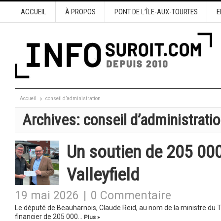
ACCUEIL
À PROPOS
PONT DE L’ÎLE-AUX-TOURTES
E
Accueil
conseil d’administration
Archives:
conseil d’administrati
Un soutien de 205 00
Valleyfield
19 mai 2026
|
0 Commentaire
Le député de Beauharnois, Claude Reid, au nom de la ministre du T
financier de 205 000…
Plus »