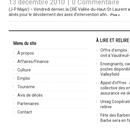
13 décembre 2010
|
0 Commentaire
(J-P Major) – Vendredi dernier, la CRÉ Vallée-du-Haut-St-Laurent a
aînés pour le dévoilement des axes d’intervention afin…
Plus »
À LIRE ET RELIRE
Menu du site
Offre d’emploi :
À propos
civil à Vaudreuil
Affaires/Finance
Enseignants, cad
postes disponib
Culture
Valleyfield
Emploi
Appel d’offres :
Tourisme
collective des 
assurance vie d
Avis de décès
Uniag Coopérati
Partenaires
relève
Contact
Fête des Barberi
Barbe sera en fê