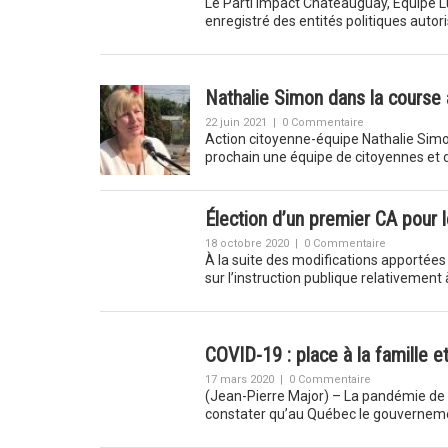
Le Parti Impact Châteauguay, Équipe L
enregistré des entités politiques auto
Nathalie Simon dans la course 
22 juin 2021
|
0 Commentaire
Action citoyenne-équipe Nathalie Simo
prochain une équipe de citoyennes et
Élection d’un premier CA pour 
18 octobre 2020
|
0 Commentaire
À la suite des modifications apportées à
sur l’instruction publique relativement
COVID-19 : place à la famille et 
17 mars 2020
|
0 Commentaire
(Jean-Pierre Major) – La pandémie de c
constater qu’au Québec le gouverneme