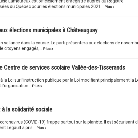
ucie Lamoureux est officiellement enregistré auprès du Registre
risées du Québec pour les élections municipales 2021…
Plus »
aux élections municipales à Châteauguay
n se lance dans la course. Le parti présentera aux élections de novemb
 de citoyens engagés,…
Plus »
le Centre de services scolaire Vallée-des-Tisserands
 la Loi sur l’instruction publique par la Loi modifiant principalement la L
 à l’organisation…
Plus »
à la solidarité sociale
oronavirus (COVID-19) frappe partout sur la planète. Il est sécurisant 
nt Legault a pris…
Plus »