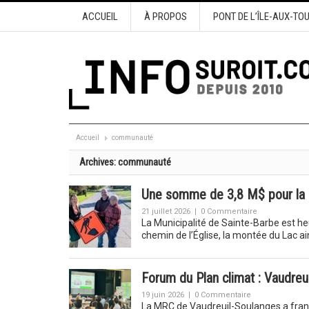
ACCUEIL
À PROPOS
PONT DE L’ÎLE-AUX-TO
Accueil
communauté
Archives:
communauté
Une somme de 3,8 M$ pour la r
21 juillet 2026
|
0 Commentaire
La Municipalité de Sainte-Barbe est he
chemin de l’Église, la montée du Lac ai
Forum du Plan climat : Vaudre
19 juin 2026
|
0 Commentaire
La MRC de Vaudreuil-Soulanges a franc