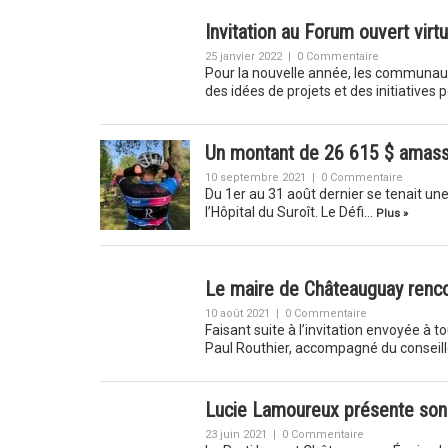
Invitation au Forum ouvert virt
25 janvier 2022
|
0 Commentaire
Pour la nouvelle année, les communaut
des idées de projets et des initiative
Un montant de 26 615 $ amassé
10 septembre 2021
|
0 Commentaire
Du 1er au 31 août dernier se tenait une
l’Hôpital du Suroît. Le Défi…
Plus »
Le maire de Châteauguay renc
10 août 2021
|
0 Commentaire
Faisant suite à l’invitation envoyée à 
Paul Routhier, accompagné du conseil
Lucie Lamoureux présente son 
23 juin 2021
|
0 Commentaire