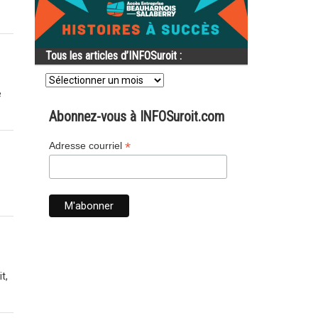
Tous les articles d’INFOSuroit :
Tous
les
e
articles
d’INFOSuroit
Abonnez-vous à INFOSuroit.com
:
*
Adresse courriel
t,