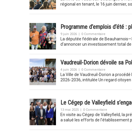
régional en tenant, le 16 juin dernier,
Programme d’emplois d’été : pl
9 juin 2026
|
0 Commentaire
La députée fédérale de Beauharnois—
d’annoncer un investissement total d
Vaudreuil-Dorion dévoile sa Pol
4 juin 2026
|
0 Commentaire
La Ville de Vaudreuil-Dorion a procédé 
2026-2036, intitulée Un regard citoyen 
Le Cégep de Valleyfield s’eng
13 mai 2025
|
0 Commentaire
En visite au Cégep de Valleyfield, la p
a salué les efforts de l’établissement