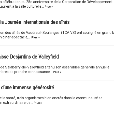
eu la célébration du 25e anniversaire de la Corporation de Développement
rent à la salle culturelle…
Plus »
la Journée internationale des aînés
on des aînés de Vaudreuil-Soulanges (TCA VS) ont souligné en grand l
un dîner-spectacle,…
Plus »
isse Desjardins de Valleyfield
ns de Salaberry-de-Valleyfield a tenu son assemblée générale annuelle
 membres de prendre connaissance…
Plus »
e d’une immense générosité
de la santé, trois organismes bien ancrés dans la communauté se
ion extraordinaire de…
Plus »