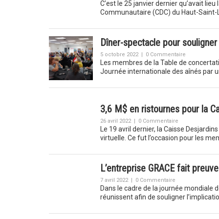
C’est le 25 janvier dernier qu’avait li
Communautaire (CDC) du Haut-Saint-Lau
Dîner-spectacle pour souligner 
5 octobre 2022
|
0 Commentaire
Les membres de la Table de concertati
Journée internationale des aînés par 
3,6 M$ en ristournes pour la Ca
26 avril 2022
|
0 Commentaire
Le 19 avril dernier, la Caisse Desjardi
virtuelle. Ce fut l’occasion pour les
L’entreprise GRACE fait preuv
7 avril 2022
|
0 Commentaire
Dans le cadre de la journée mondiale 
réunissent afin de souligner l’implicat