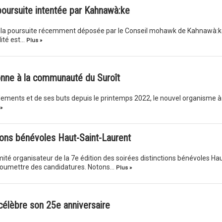
poursuite intentée par Kahnawà:ke
e la poursuite récemment déposée par le Conseil mohawk de Kahnawà:k
lité est…
Plus »
onne à la communauté du Suroît
èglements et de ses buts depuis le printemps 2022, le nouvel organisme à
»
tions bénévoles Haut-Saint-Laurent
ité organisateur de la 7e édition des soirées distinctions bénévoles Hau
à soumettre des candidatures. Notons…
Plus »
célèbre son 25e anniversaire