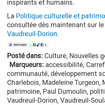
inspirants et humains.
La
Politique culturelle et patri
consultée dès maintenant sur le
Vaudreuil-Dorion
.
Posté dans:
Culture
,
Nouvelles g
Marqueurs:
accessibilité
,
Carre
communauté
,
développement so
Charlebois
,
Madeleine Turgeon
,
patrimoine
,
Paul Dumoulin
,
polit
Vaudreuil-Dorion
,
Vaudreuil-Sou