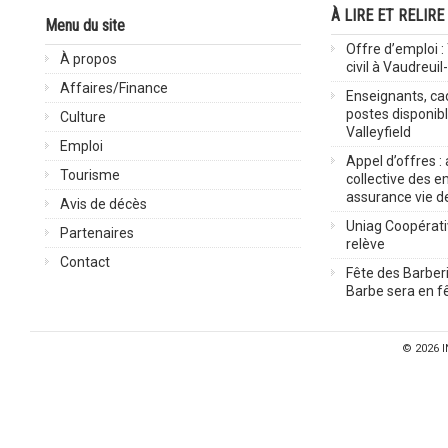
À LIRE ET RELIRE
Menu du site
Offre d’emploi :
À propos
civil à Vaudreuil
Affaires/Finance
Enseignants, cad
postes disponib
Culture
Valleyfield
Emploi
Appel d’offres :
Tourisme
collective des 
assurance vie d
Avis de décès
Uniag Coopérati
Partenaires
relève
Contact
Fête des Barberi
Barbe sera en fê
© 2026
I