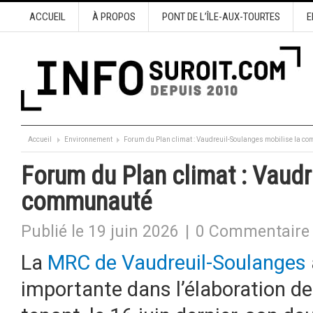
ACCUEIL
À PROPOS
PONT DE L’ÎLE-AUX-TOURTES
E
Accueil
Environnement
Forum du Plan climat : Vaudreuil-Soulanges mobilise la 
Forum du Plan climat : Vaudr
communauté
Publié le 19 juin 2026
|
0 Commentaire
La
MRC de Vaudreuil-Soulanges
importante dans l’élaboration de