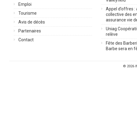
Valleyfield
Emploi
Appel d’offres :
Tourisme
collective des 
assurance vie d
Avis de décès
Uniag Coopérati
Partenaires
relève
Contact
Fête des Barberi
Barbe sera en fê
© 2026
I