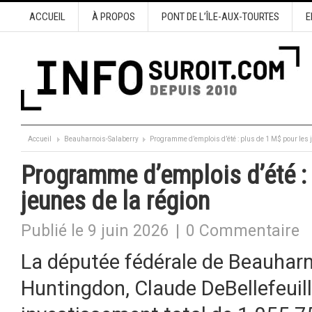
ACCUEIL
À PROPOS
PONT DE L’ÎLE-AUX-TOURTES
E
Accueil
Beauharnois-Salaberry
Programme d’emplois d’été : plus de 1 M$ pour les 
Programme d’emplois d’été : 
jeunes de la région
Publié le 9 juin 2026
|
0 Commentaire
La députée fédérale de Beauha
Huntingdon, Claude DeBellefeuil