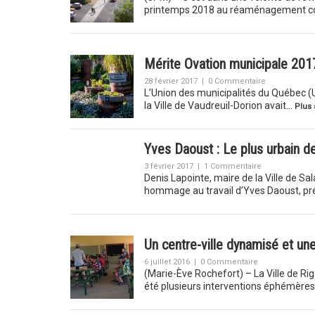
printemps 2018 au réaménagement c
Mérite Ovation municipale 2017 
28 février 2017
|
0 Commentaire
L’Union des municipalités du Québec (U
la Ville de Vaudreuil-Dorion avait…
Plus 
Yves Daoust : Le plus urbain d
3 février 2017
|
1 Commentaire
Denis Lapointe, maire de la Ville de Sal
hommage au travail d’Yves Daoust, pr
Un centre-ville dynamisé et un
6 juillet 2016
|
0 Commentaire
(Marie-Ève Rochefort) – La Ville de R
été plusieurs interventions éphémères 