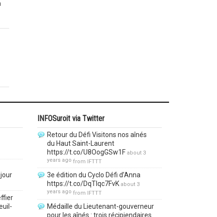
a
INFOSuroit via Twitter
Retour du Défi Visitons nos aînés
du Haut Saint-Laurent
https://t.co/U8OogGSw1F
about 3
years ago
from
IFTTT
jour
3e édition du Cyclo Défi d’Anna
https://t.co/DqTlqc7FvK
about 3
years ago
from
IFTTT
ffier
euil-
Médaille du Lieutenant-gouverneur
pour les aînés : trois récipiendaires