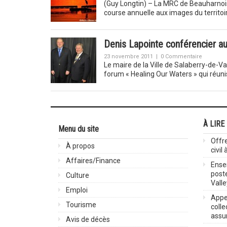
(Guy Longtin) – La MRC de Beauharnoi
course annuelle aux images du territoi
Denis Lapointe conférencier au
23 novembre 2011
|
0 Commentaire
Le maire de la Ville de Salaberry-de-Val
forum « Healing Our Waters » qui réun
À LIRE
Menu du site
Offre
À propos
civil
Affaires/Finance
Ensei
post
Culture
Valle
Emploi
Appel
Tourisme
colle
assu
Avis de décès