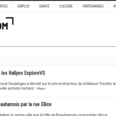
URTES
EMPLOI
SANTÉ
CULTURE
PARTENAIRES
A
 les Rallyes ExploreVS
euil-Soulanges a dévoilé sur le site enchanteur de la Maison Trestler, l
velle activité mettant…
Plus »
auharnois par la rue Ellice
aliser le centre-ville que la Ville de Beauharnois va procéder dès le