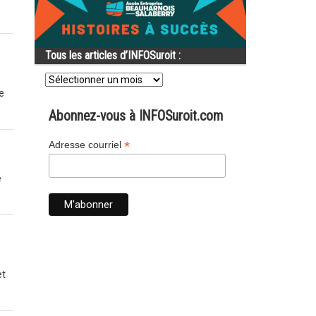
Tous les articles d’INFOSuroit :
Tous
les
e
articles
d’INFOSuroit
Abonnez-vous à INFOSuroit.com
:
*
Adresse courriel
e
et