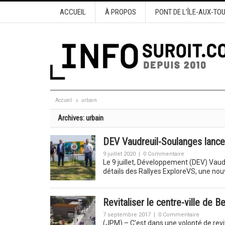
ACCUEIL
À PROPOS
PONT DE L’ÎLE-AUX-TO
Accueil
urbain
Archives:
urbain
DEV Vaudreuil-Soulanges lance
9 juillet 2020
|
0 Commentaire
Le 9 juillet, Développement (DEV) Vaudr
détails des Rallyes ExploreVS, une nou
Revitaliser le centre-ville de Be
7 septembre 2017
|
0 Commentaire
(JPM) – C’est dans une volonté de revit