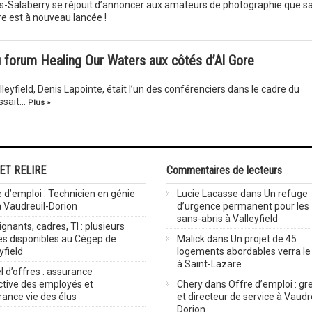
s-Salaberry se réjouit d’annoncer aux amateurs de photographie que s
re est à nouveau lancée !
 forum Healing Our Waters aux côtés d’Al Gore
leyfield, Denis Lapointe, était l’un des conférenciers dans le cadre du
issait…
Plus »
 ET RELIRE
Commentaires de lecteurs
 d’emploi : Technicien en génie
Lucie Lacasse
dans
Un refuge
 à Vaudreuil-Dorion
d’urgence permanent pour les
sans-abris à Valleyfield
gnants, cadres, TI : plusieurs
es disponibles au Cégep de
Malick
dans
Un projet de 45
yfield
logements abordables verra le 
à Saint-Lazare
 d’offres : assurance
ctive des employés et
Chery
dans
Offre d’emploi : gre
rance vie des élus
et directeur de service à Vaudr
Dorion