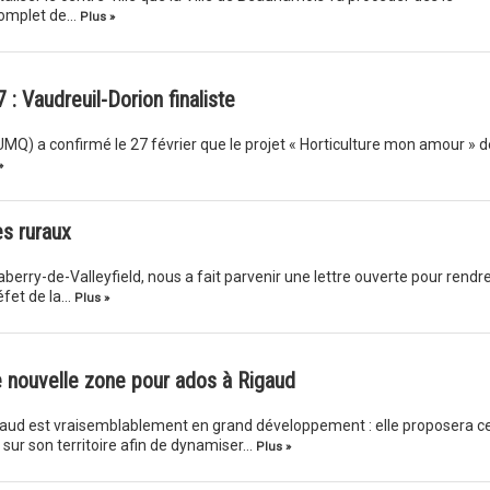
omplet de…
Plus »
: Vaudreuil-Dorion finaliste
MQ) a confirmé le 27 février que le projet « Horticulture mon amour » d
»
es ruraux
aberry-de-Valleyfield, nous a fait parvenir une lettre ouverte pour rendr
éfet de la…
Plus »
e nouvelle zone pour ados à Rigaud
igaud est vraisemblablement en grand développement : elle proposera c
sur son territoire afin de dynamiser…
Plus »