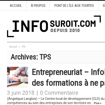
ACCUEIL
À PROPOS
PONT DE L’ÎLE-AUX-TOURTES
E
Accueil
TPS
Archives:
TPS
Entrepreneuriat – Info
des formations à ne 
3 juin 2018
|
0 Commentaire
(Angelique Langlois) – Le Centre local de développement (CLD) du H
compétences au sein des entreprises de son territoire en…
Plus »