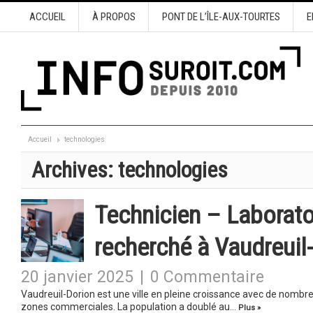
ACCUEIL
À PROPOS
PONT DE L’ÎLE-AUX-TOURTES
E
Accueil
technologies
Archives:
technologies
Technicien – Laborato
recherché à Vaudreuil
20 janvier 2025
|
0 Commentaire
Vaudreuil-Dorion est une ville en pleine croissance avec de nombreu
zones commerciales. La population a doublé au…
Plus »