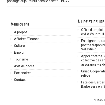
passage aujourd’hui dans le comté…
Plus »
À LIRE ET RELIRE
Menu du site
Offre d’emploi :
À propos
civil à Vaudreuil
Affaires/Finance
Enseignants, cad
postes disponib
Culture
Valleyfield
Emploi
Appel d’offres :
Tourisme
collective des 
assurance vie d
Avis de décès
Uniag Coopérati
Partenaires
relève
Contact
Fête des Barberi
Barbe sera en fê
© 2026
I