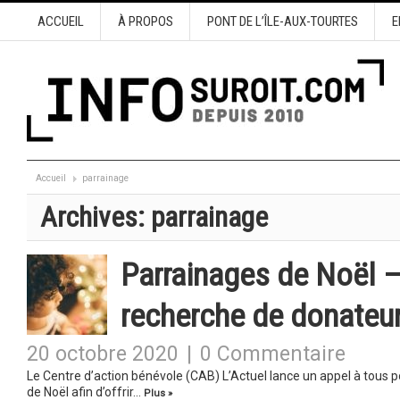
ACCUEIL
À PROPOS
PONT DE L’ÎLE-AUX-TOURTES
E
Accueil
parrainage
Archives:
parrainage
Parrainages de Noël –
recherche de donateu
20 octobre 2020
|
0 Commentaire
Le Centre d’action bénévole (CAB) L’Actuel lance un appel à tous 
de Noël afin d’offrir…
Plus »