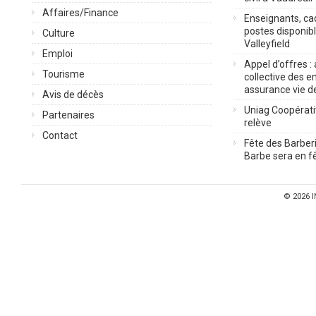
Affaires/Finance
Enseignants, cad
postes disponib
Culture
Valleyfield
Emploi
Appel d’offres :
Tourisme
collective des 
assurance vie d
Avis de décès
Uniag Coopérati
Partenaires
relève
Contact
Fête des Barberi
Barbe sera en fê
© 2026
I