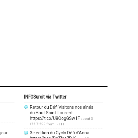
INFOSuroit via Twitter
Retour du Défi Visitons nos aînés
du Haut Saint-Laurent
https://t.co/U8OogGSw1F
about 3
years ago
from
IFTTT
jour
3e édition du Cyclo Défi d’Anna