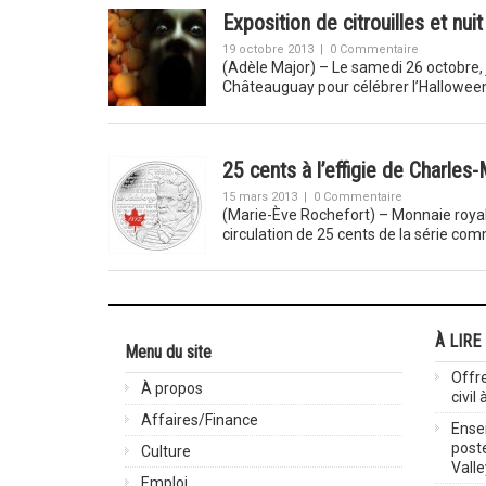
Exposition de citrouilles et nui
19 octobre 2013
|
0 Commentaire
(Adèle Major) – Le samedi 26 octobre, 
Châteauguay pour célébrer l’Hallowee
25 cents à l’effigie de Charles
15 mars 2013
|
0 Commentaire
(Marie-Ève Rochefort) – Monnaie royal
circulation de 25 cents de la série c
À LIRE
Menu du site
Offre
À propos
civil
Affaires/Finance
Ensei
post
Culture
Valle
Emploi