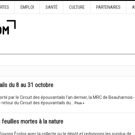
URTES
EMPLOI
SANTÉ
CULTURE
PARTENAIRES
A
ails du 8 au 31 octobre
rté par le Circuit des épouvantails l’an dernier, la MRC de Beauharnois-
 retour du Circuit des épouvantails du…
Plus »
euilles mortes à la nature
– Soyons Écolos avec la collecte ou le dépôt et redonnons les surplus de