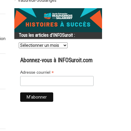
Vaudreuil-Soulanges
Tous les articles d’INFOSuroit :
ion
Tous
les
articles
d’INFOSuroit
Abonnez-vous à INFOSuroit.com
:
*
Adresse courriel