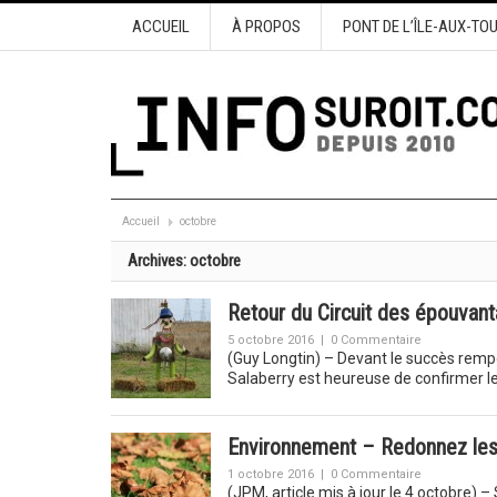
ACCUEIL
À PROPOS
PONT DE L’ÎLE-AUX-TO
Accueil
octobre
Archives:
octobre
Retour du Circuit des épouvant
5 octobre 2016
|
0 Commentaire
(Guy Longtin) – Devant le succès rempo
Salaberry est heureuse de confirmer le
Environnement – Redonnez les f
1 octobre 2016
|
0 Commentaire
(JPM, article mis à jour le 4 octobre) 