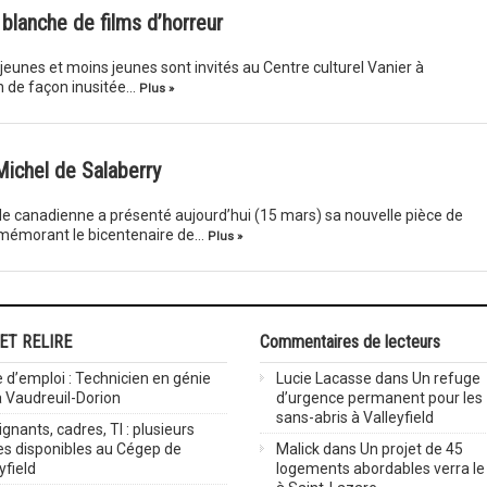
t blanche de films d’horreur
jeunes et moins jeunes sont invités au Centre culturel Vanier à
n de façon inusitée…
Plus »
-Michel de Salaberry
e canadienne a présenté aujourd’hui (15 mars) sa nouvelle pièce de
ommémorant le bicentenaire de…
Plus »
 ET RELIRE
Commentaires de lecteurs
 d’emploi : Technicien en génie
Lucie Lacasse
dans
Un refuge
 à Vaudreuil-Dorion
d’urgence permanent pour les
sans-abris à Valleyfield
gnants, cadres, TI : plusieurs
es disponibles au Cégep de
Malick
dans
Un projet de 45
yfield
logements abordables verra le 