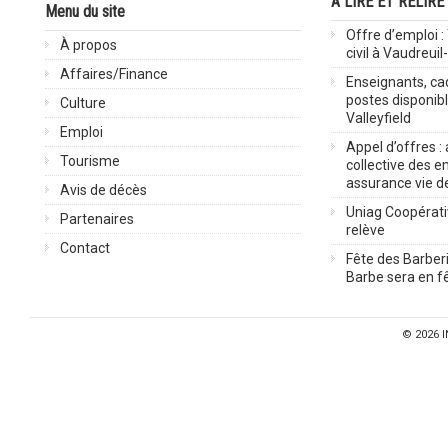
À LIRE ET RELIRE
Menu du site
Offre d’emploi :
À propos
civil à Vaudreuil
Affaires/Finance
Enseignants, cad
postes disponib
Culture
Valleyfield
Emploi
Appel d’offres :
Tourisme
collective des 
assurance vie d
Avis de décès
Uniag Coopérati
Partenaires
relève
Contact
Fête des Barberi
Barbe sera en fê
© 2026
I