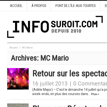
ACCUEIL
À PROPOS
PONT DE L’ÎLE-AUX-TOURTES
E
Accueil
MC Mario
Archives:
MC Mario
Retour sur les spect
16 juillet 2013
|
0 Commentai
(Adèle Major) – C’est le dimanche 14 juillet qu’a p
week-ends, en plus des courses dans…
Plus »