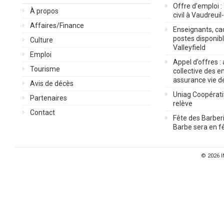
Offre d’emploi :
À propos
civil à Vaudreuil
Affaires/Finance
Enseignants, cad
postes disponib
Culture
Valleyfield
Emploi
Appel d’offres :
Tourisme
collective des 
assurance vie d
Avis de décès
Uniag Coopérati
Partenaires
relève
Contact
Fête des Barberi
Barbe sera en fê
© 2026
I