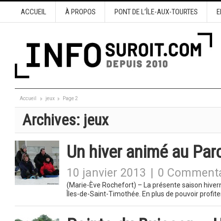
ACCUEIL
À PROPOS
PONT DE L’ÎLE-AUX-TOURTES
E
Accueil
jeux
Page 2
Archives:
jeux
Un hiver animé au Par
10 janvier 2013
|
0 Commenta
(Marie-Ève Rochefort) – La présente saison hiver
Îles-de-Saint-Timothée. En plus de pouvoir profite