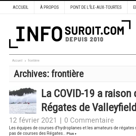
ACCUEIL
À PROPOS
PONT DE L’ÎLE-AUX-TOURTES
E
Accueil
frontière
Archives:
frontière
La COVID-19 a raison 
Régates de Valleyfiel
12 février 2021
|
0 Commentaire
Les équipes de courses d’hydroplanes et les amateurs de régates 
pas de courses des Régates…
Plus »