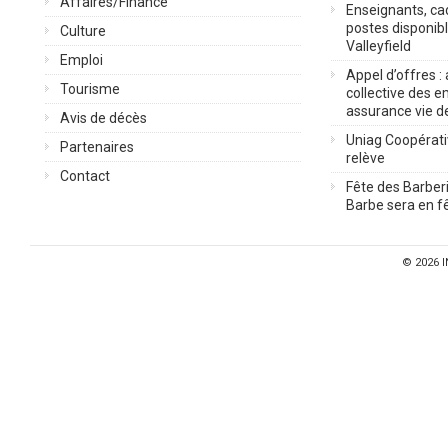
Affaires/Finance
Enseignants, cad
postes disponib
Culture
Valleyfield
Emploi
Appel d’offres :
Tourisme
collective des 
assurance vie d
Avis de décès
Uniag Coopérati
Partenaires
relève
Contact
Fête des Barberi
Barbe sera en fê
© 2026
I